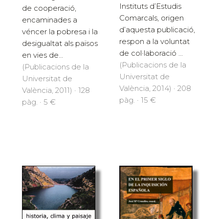
Instituts d’Estudis
de cooperació,
Comarcals, origen
encaminades a
d’aquesta publicació,
véncer la pobresa i la
respon a la voluntat
desigualtat als països
de col·laboració ...
en vies de...
(Publicacions de la
(Publicacions de la
Universitat de
Universitat de
València, 2014) · 208
València, 2011) · 128
pàg. · 15 €
pàg. · 5 €