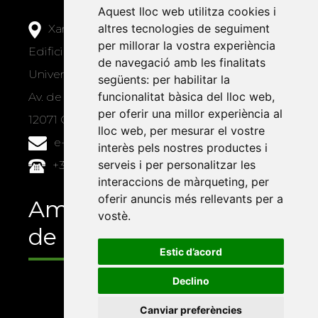
Aquest lloc web utilitza cookies i
altres tecnologies de seguiment
Xarxa Vives d'Universitats
per millorar la vostra experiència
Edifici Àgora
de navegació amb les finalitats
Universitat Jaume I, local 10
següents:
per habilitar la
funcionalitat bàsica del lloc web
,
Av. de Vicent Sos Baynat, s/n
per oferir una millor experiència al
12071 Castelló de la Plana
lloc web
,
per mesurar el vostre
e-buc@vives.org
interès pels nostres productes i
serveis i per personalitzar les
+34 964 72 89 93
interaccions de màrqueting
,
per
oferir anuncis més rellevants per a
Amb el suport
vostè
.
de
Estic d’acord
Declino
Canviar preferències