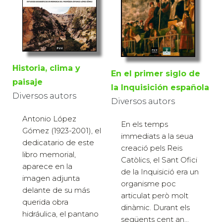
Historia, clima y
En el primer siglo de
paisaje
la Inquisición española
Diversos autors
Diversos autors
Antonio López
En els temps
Gómez (1923-2001), el
immediats a la seua
dedicatario de este
creació pels Reis
libro memorial,
Catòlics, el Sant Ofici
aparece en la
de la Inquisició era un
imagen adjunta
organisme poc
delante de su más
articulat però molt
querida obra
dinàmic. Durant els
hidráulica, el pantano
següents cent an...