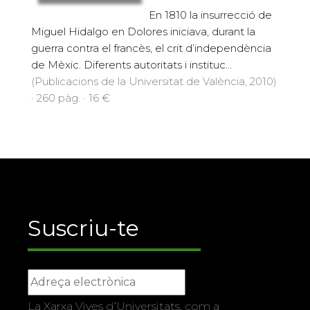
En 1810 la insurrecció de
Miguel Hidalgo en Dolores iniciava, durant la
guerra contra el francès, el crit d’independència
de Mèxic. Diferents autoritats i instituc...
(Publicacions de la Universitat de València, 2010)
· 260 pàg. · 16 €
Suscriu-te
La Xarxa Vives d’Universitats, com a