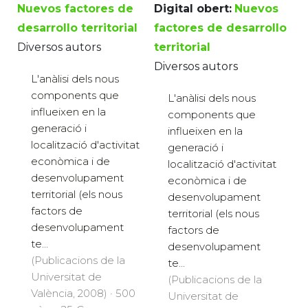
Nuevos factores de
Digital obert:
Nuevos
desarrollo territorial
factores de desarrollo
Diversos autors
territorial
Diversos autors
L'anàlisi dels nous
components que
L'anàlisi dels nous
influeixen en la
components que
generació i
influeixen en la
localització d'activitat
generació i
econòmica i de
localització d'activitat
desenvolupament
econòmica i de
territorial (els nous
desenvolupament
factors de
territorial (els nous
desenvolupament
factors de
te...
desenvolupament
(Publicacions de la
te...
Universitat de
(Publicacions de la
València, 2008) · 500
Universitat de