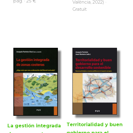
pàg. · 25 €
València, 2022) ·
Gratuït
Territorialidad y buen
La gestión integrada
gobierno para el