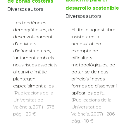
de zonas costeras
desarrollo sostenible
Diversos autors
Diversos autors
Les tendències
demogràfiques, de
El títol d'aquest llibre
desenvolupament
insisteix en la
d'activitats i
necessitat, no
d'infraestructures,
exempta de
juntament amb els
dificultats
nous riscos associats
metodològiques, de
al canvi climàtic
dotar-se de nous
plantegen,
principis i noves
especialment a les ...
formes de dissenyar i
(Publicacions de la
aplicar les polít...
Universitat de
(Publicacions de la
València, 2011) · 376
Universitat de
pàg. · 20 €
València, 2007) · 286
pàg. · 18 €