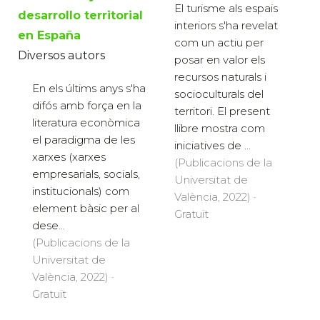
El turisme als espais
desarrollo territorial
interiors s'ha revelat
en España
com un actiu per
Diversos autors
posar en valor els
recursos naturals i
En els últims anys s'ha
socioculturals del
difós amb força en la
territori. El present
literatura econòmica
llibre mostra com
el paradigma de les
iniciatives de ...
xarxes (xarxes
(Publicacions de la
empresarials, socials,
Universitat de
institucionals) com
València, 2022) ·
element bàsic per al
Gratuït
dese...
(Publicacions de la
Universitat de
València, 2022) ·
Gratuït