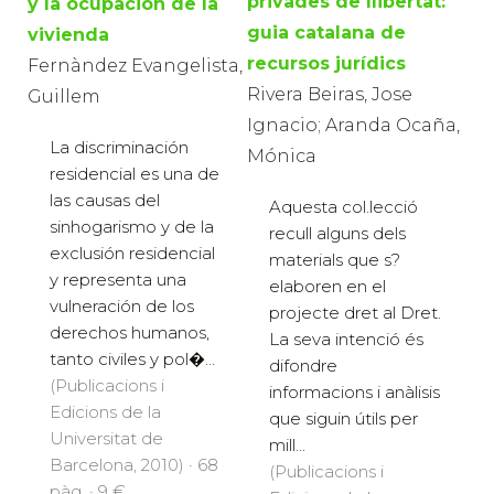
privades de llibertat:
y la ocupación de la
guia catalana de
vivienda
recursos jurídics
Fernàndez Evangelista,
Rivera Beiras, Jose
Guillem
Ignacio; Aranda Ocaña,
La discriminación
Mónica
residencial es una de
las causas del
Aquesta col.lecció
sinhogarismo y de la
recull alguns dels
exclusión residencial
materials que s?
y representa una
elaboren en el
vulneración de los
projecte dret al Dret.
derechos humanos,
La seva intenció és
tanto civiles y pol�...
difondre
(Publicacions i
informacions i anàlisis
Edicions de la
que siguin útils per
Universitat de
mill...
Barcelona, 2010) · 68
(Publicacions i
pàg. · 9 €