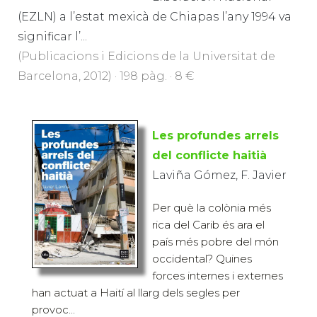
(EZLN) a l’estat mexicà de Chiapas l’any 1994 va
significar l’...
(Publicacions i Edicions de la Universitat de
Barcelona, 2012) · 198 pàg. · 8 €
Les profundes arrels
del conflicte haitià
Laviña Gómez, F. Javier
Per què la colònia més
rica del Carib és ara el
país més pobre del món
occidental? Quines
forces internes i externes
han actuat a Haití al llarg dels segles per
provoc...