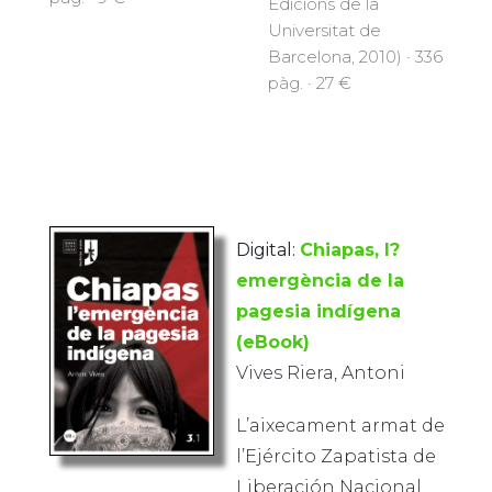
Edicions de la
Universitat de
Barcelona, 2010) · 336
pàg. · 27 €
Digital:
Chiapas, l?
emergència de la
pagesia indígena
(eBook)
Vives Riera, Antoni
L’aixecament armat de
l’Ejército Zapatista de
Liberación Nacional