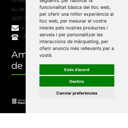
Universitat Jaume I, local 10
següents:
per habilitar la
funcionalitat bàsica del lloc web
,
Av. de Vicent Sos Baynat, s/n
per oferir una millor experiència al
12071 Castelló de la Plana
lloc web
,
per mesurar el vostre
e-buc@vives.org
interès pels nostres productes i
serveis i per personalitzar les
+34 964 72 89 93
interaccions de màrqueting
,
per
oferir anuncis més rellevants per a
Amb el suport
vostè
.
de
Estic d’acord
Declino
Canviar preferències