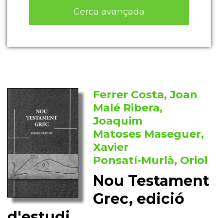
Cerca avançada
Ferrer Costa, Joan
Malé Ribera,
Joaquim
Matoses Maseguer,
Xavier
Ponsatí-Murlà, Oriol
Nou Testament
Grec, edició
d'estudi.