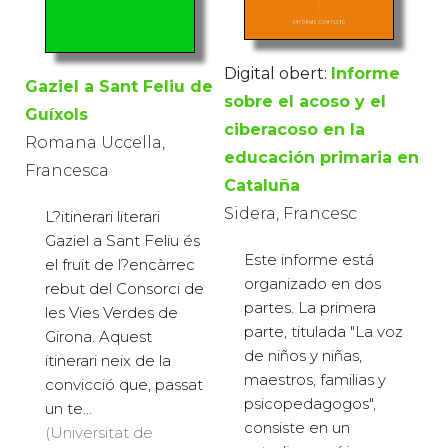
Digital obert:
Informe
Gaziel a Sant Feliu de
sobre el acoso y el
Guíxols
ciberacoso en la
Romana Uccella,
educación primaria en
Francesca
Cataluña
Sidera, Francesc
L?itinerari literari
Gaziel a Sant Feliu és
Este informe está
el fruit de l?encàrrec
organizado en dos
rebut del Consorci de
partes. La primera
les Vies Verdes de
parte, titulada "La voz
Girona. Aquest
de niños y niñas,
itinerari neix de la
maestros, familias y
convicció que, passat
psicopedagogos",
un te...
consiste en un
(Universitat de