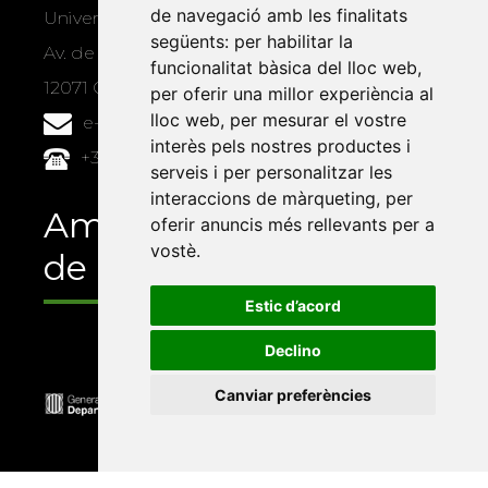
de navegació amb les finalitats
Universitat Jaume I, local 10
següents:
per habilitar la
Av. de Vicent Sos Baynat, s/n
funcionalitat bàsica del lloc web
,
12071 Castelló de la Plana
per oferir una millor experiència al
lloc web
,
per mesurar el vostre
e-buc@vives.org
interès pels nostres productes i
+34 964 72 89 93
serveis i per personalitzar les
interaccions de màrqueting
,
per
Amb el suport
oferir anuncis més rellevants per a
vostè
.
de
Estic d’acord
Declino
Canviar preferències