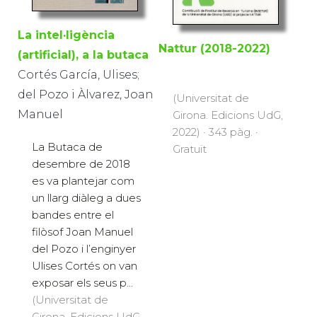
La intel·ligència
Nattur (2018-2022)
(artificial), a la butaca
Cortés García, Ulises;
del Pozo i Àlvarez, Joan
(Universitat de
Manuel
Girona. Edicions UdG,
2022) · 343 pàg. ·
La Butaca de
Gratuït
desembre de 2018
es va plantejar com
un llarg diàleg a dues
bandes entre el
filòsof Joan Manuel
del Pozo i l’enginyer
Ulises Cortés on van
exposar els seus p...
(Universitat de
Girona. Edicions UdG,