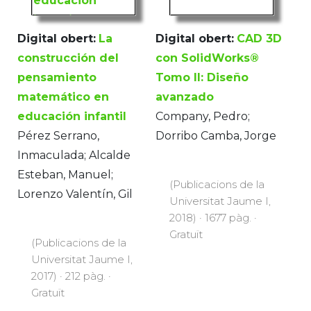
Digital obert:
La
Digital obert:
CAD 3D
construcción del
con SolidWorks®
pensamiento
Tomo II: Diseño
matemático en
avanzado
educación infantil
Company, Pedro;
Pérez Serrano,
Dorribo Camba, Jorge
Inmaculada; Alcalde
Esteban, Manuel;
(Publicacions de la
Lorenzo Valentín, Gil
Universitat Jaume I,
2018) · 1677 pàg. ·
Gratuït
(Publicacions de la
Universitat Jaume I,
2017) · 212 pàg. ·
Gratuït