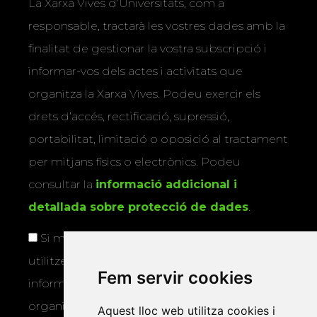
La Xarxa Vives d’Universitats, com a
responsable, tractarà les vostres dades amb la
finalitat de gestionar la vostra subscripció i
informar-vos dels actes i activitats que
organitza la Xarxa Vives. Podeu exercir els
drets d’accés, rectificació, supressió,
portabilitat, limitació o oposició al tractament
per mitjans físics o electrònics. Podeu
consultar la
informació addicional i
detallada sobre protecció de dades
.
Si marqueu aquesta casella, consentiu que
utilitzem les vostres dades per a enviar-vos
Fem servir cookies
informació sobre els actes i activitats que
organitza la Xarxa Vives.
Aquest lloc web utilitza cookies i