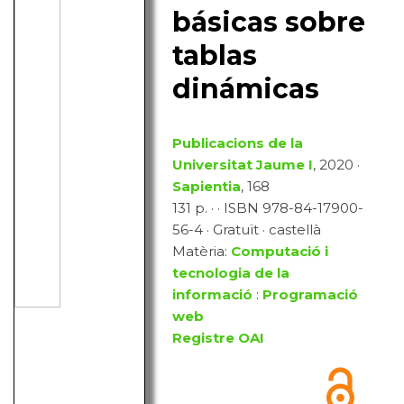
básicas sobre
tablas
dinámicas
Publicacions de la
Universitat Jaume I
, 2020 ·
Sapientia
, 168
131 p. · · ISBN 978-84-17900-
56-4 · Gratuït · castellà
Matèria:
Computació i
tecnologia de la
informació
:
Programació
web
Registre OAI