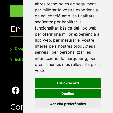
altres tecnologies de seguiment
per millorar la vostra experiència
de navegació amb les finalitats
següents:
per habilitar la
Enllaços
funcionalitat bàsica del lloc web
,
per oferir una millor experiència al
lloc web
,
per mesurar el vostre
interès pels nostres productes i
Programa de publicacions
serveis i per personalitzar les
interaccions de màrqueting
,
per
Editorials universitàries a Twitter
oferir anuncis més rellevants per a
vostè
.
Estic d’acord
Declino
Canviar preferències
Contacte