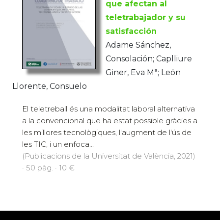
que afectan al
teletrabajador y su
satisfacción
Adame Sánchez,
Consolación; Caplliure
Giner, Eva Mª; León
Llorente, Consuelo
El teletreball és una modalitat laboral alternativa
a la convencional que ha estat possible gràcies a
les millores tecnològiques, l'augment de l'ús de
les TIC, i un enfoca...
(Publicacions de la Universitat de València, 2021)
· 50 pàg. · 10 €