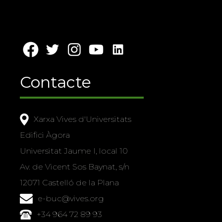
Contacte
Xarxa Vives d'Universitats
Edifici Àgora
Universitat Jaume I, local 10
Av. de Vicent Sos Baynat, s/n
12071 Castelló de la Plana
e-buc@vives.org
+34 964 72 89 93