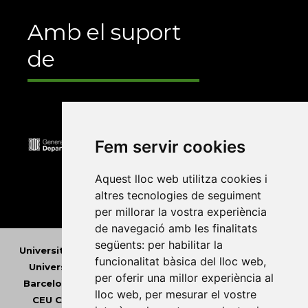
Amb el suport
de
Fem servir cookies
Aquest lloc web utilitza cookies i
altres tecnologies de seguiment
per millorar la vostra experiència
de navegació amb les finalitats
següents:
per habilitar la
Universitat Abat Oliba CEU
•
Universitat d'Alacant
•
funcionalitat bàsica del lloc web
,
Universitat d'Andorra
•
Universitat Autònoma de
per oferir una millor experiència al
Barcelona
•
Universitat de Barcelona
•
Universitat
lloc web
,
per mesurar el vostre
CEU Cardenal Herrera
•
Universitat de Girona
•