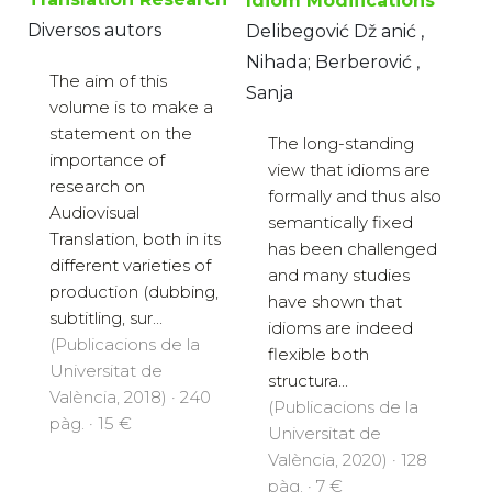
Idiom Modifications
Diversos autors
Delibegović Dž anić ,
Nihada; Berberović ,
The aim of this
Sanja
volume is to make a
statement on the
The long-standing
importance of
view that idioms are
research on
formally and thus also
Audiovisual
semantically fixed
Translation, both in its
has been challenged
different varieties of
and many studies
production (dubbing,
have shown that
subtitling, sur...
idioms are indeed
(Publicacions de la
flexible both
Universitat de
structura...
València, 2018) · 240
(Publicacions de la
pàg. · 15 €
Universitat de
València, 2020) · 128
pàg. · 7 €