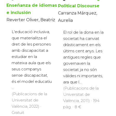
Enseñanza de idiomas
Political Discourse
e inclusión
Carranza Márquez,
Reverter Oliver, Beatriz
Aurelia
L'educació inclusiva,
El rol de la dona en la
que materialitza el
societat ha canviat
dret de les persones
dràsticament en els
amb discapacitat a
últims cent anys. Les
estudiar en la
antigues regles que
mateixa aula que els
governaven la
seus companys
societat ja no són
sense discapacitat,
vàlides ni importants,
és el model educatiu
ara que l...
...
(Publicacions de la
(Publicacions de la
Universitat de
Universitat de
València, 2011) · 194
València, 2022) ·
pàg. · 8 €
Gratuït