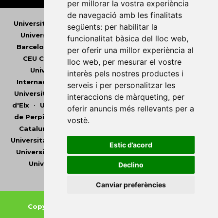
per millorar la vostra experiència
de navegació amb les finalitats
Universitat Abat Oliba CEU
•
Universitat d'Alacant
•
següents:
per habilitar la
Universitat d'Andorra
•
Universitat Autònoma de
funcionalitat bàsica del lloc web
,
Barcelona
•
Universitat de Barcelona
•
Universitat
per oferir una millor experiència al
CEU Cardenal Herrera
•
Universitat de Girona
•
lloc web
,
per mesurar el vostre
Universitat de les Illes Balears
•
Universitat
interès pels nostres productes i
Internacional de Catalunya
•
Universitat Jaume I
•
serveis i per personalitzar les
Universitat de Lleida
•
Universitat Miguel Hernández
interaccions de màrqueting
,
per
d'Elx
•
Universitat Oberta de Catalunya
•
Universitat
oferir anuncis més rellevants per a
de Perpinyà Via Domitia
•
Universitat Politècnica de
vostè
.
Catalunya
•
Universitat Politècnica de València
•
Universitat Pompeu Fabra
•
Universitat Ramon Llull
•
Estic d’acord
Universitat Rovira i Virgili
•
Universitat de Sàsser
•
Universitat de València
•
Universitat de Vic -
Declino
Universitat Central de Catalunya
Canviar preferències
Copyright © 2026
-
Xarxa Vives d'Universitats