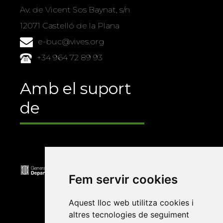
Av. de Vicent Sos Baynat, s/n
12071 Castelló de la Plana
e-buc@vives.org
+34 964 72 89 93
Amb el suport
de
Fem servir cookies
Aquest lloc web utilitza cookies i
altres tecnologies de seguiment