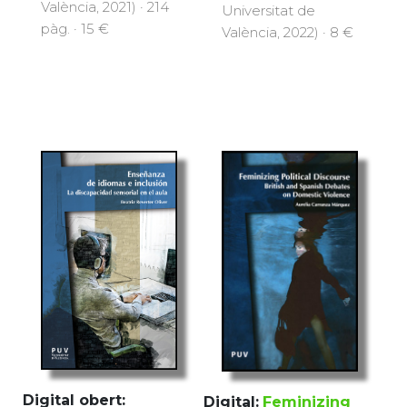
València, 2021) · 214
Universitat de
pàg. · 15 €
València, 2022) · 8 €
Digital obert:
Digital:
Feminizing