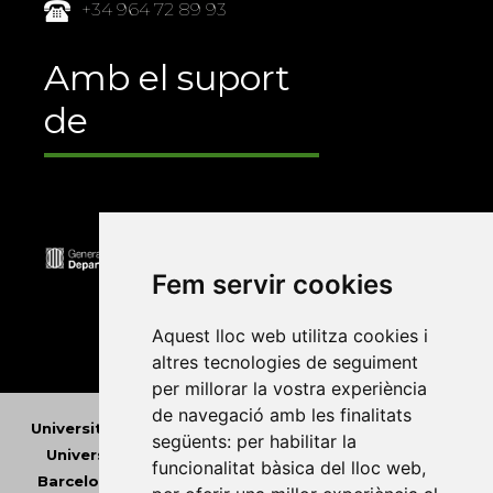
+34 964 72 89 93
Amb el suport
de
Fem servir cookies
Aquest lloc web utilitza cookies i
altres tecnologies de seguiment
per millorar la vostra experiència
de navegació amb les finalitats
Universitat Abat Oliba CEU
•
Universitat d'Alacant
•
següents:
per habilitar la
Universitat d'Andorra
•
Universitat Autònoma de
funcionalitat bàsica del lloc web
,
Barcelona
•
Universitat de Barcelona
•
Universitat