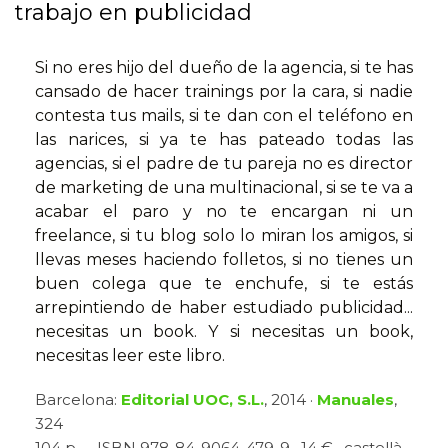
trabajo en publicidad
Si no eres hijo del dueño de la agencia, si te has
cansado de hacer trainings por la cara, si nadie
contesta tus mails, si te dan con el teléfono en
las narices, si ya te has pateado todas las
agencias, si el padre de tu pareja no es director
de marketing de una multinacional, si se te va a
acabar el paro y no te encargan ni un
freelance, si tu blog solo lo miran los amigos, si
llevas meses haciendo folletos, si no tienes un
buen colega que te enchufe, si te estás
arrepintiendo de haber estudiado publicidad...
necesitas un book. Y si necesitas un book,
necesitas leer este libro.
Barcelona:
Editorial UOC, S.L.
, 2014 ·
Manuales
,
324
104 p. · · ISBN 978-84-9064-479-9 · 14 € · castellà