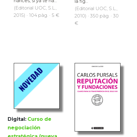
narices, si ya te ha...
la fig...
(Editorial UOC, S.L.,
(Editorial UOC, S.L.,
2015) · 104 pàg. · 5 €
2010) · 350 pàg. · 30
€
Digital:
Curso de
negociación
estratégica (nueva