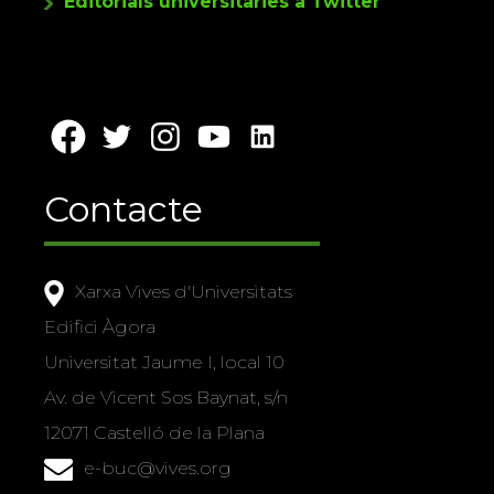
Editorials universitàries a Twitter
Contacte
Xarxa Vives d'Universitats
Edifici Àgora
Universitat Jaume I, local 10
Av. de Vicent Sos Baynat, s/n
12071 Castelló de la Plana
e-buc@vives.org