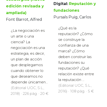
Digital:
Reputación y
edición revisada y
fundaciones
ampliada)
Pursals Puig, Carlos
Font Barrot, Alfred
¿Qué es la
¿La negociación es
reputación? ¿Cómo
un arte o una
se construye la
ciencia? La
confianza de una
negociación es una
marca? ¿Cómo
estrategia, es decir,
deben construir las
un plan de acción
fundaciones su
que desplegamos
reputación? ¿Qué
cuando obtener lo
relación existe entre
que deseamos no
la reputación ...
depende únicamen...
(Editorial UOC, S.L.,
(Editorial UOC, S.L.,
2016) · 108 pàg. · 5 €
2018) · 226 pàg. · 20 €