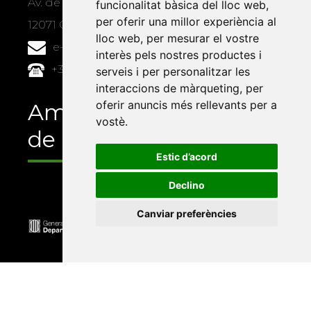
Av. de Vicent Sos Baynat, s/n
funcionalitat bàsica del lloc web
,
per oferir una millor experiència al
12071 Castelló de la Plana
lloc web
,
per mesurar el vostre
e-buc@vives.org
interès pels nostres productes i
+34 964 72 89 93
serveis i per personalitzar les
interaccions de màrqueting
,
per
oferir anuncis més rellevants per a
Amb el suport
vostè
.
de
Estic d’acord
Declino
Canviar preferències