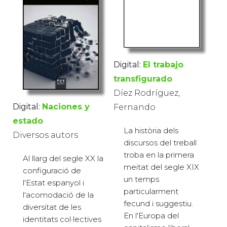
Digital:
El trabajo
transfigurado
Díez Rodríguez,
Digital:
Naciones y
Fernando
estado
La història dels
Diversos autors
discursos del treball
troba en la primera
Al llarg del segle XX la
meitat del segle XIX
configuració de
un temps
l'Estat espanyol i
particularment
l'acomodació de la
fecund i suggestiu.
diversitat de les
En l'Europa del
identitats col·lectives