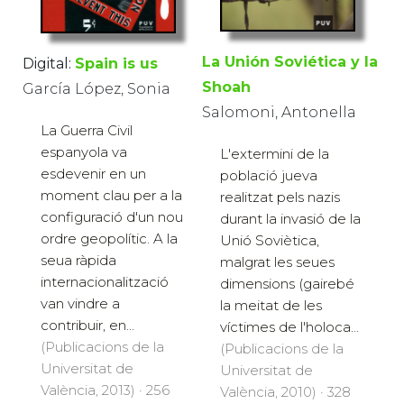
La Unión Soviética y la
Digital:
Spain is us
Shoah
García López, Sonia
Salomoni, Antonella
La Guerra Civil
espanyola va
L'extermini de la
esdevenir en un
població jueva
moment clau per a la
realitzat pels nazis
configuració d'un nou
durant la invasió de la
ordre geopolític. A la
Unió Soviètica,
seua ràpida
malgrat les seues
internacionalització
dimensions (gairebé
van vindre a
la meitat de les
contribuir, en...
víctimes de l'holoca...
(Publicacions de la
(Publicacions de la
Universitat de
Universitat de
València, 2013) · 256
València, 2010) · 328