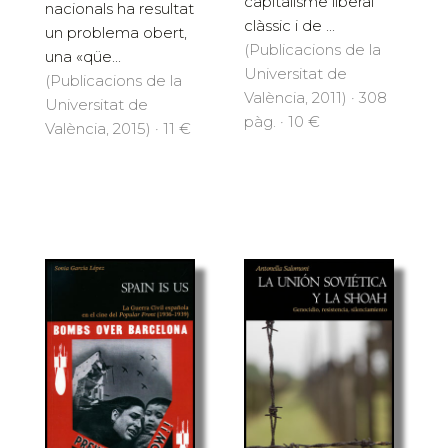
capitalisme liberal
nacionals ha resultat
clàssic i de ...
un problema obert,
(Publicacions de la
una «qüe...
Universitat de
(Publicacions de la
València, 2011) · 308
Universitat de
pàg. · 10 €
València, 2015) · 11 €