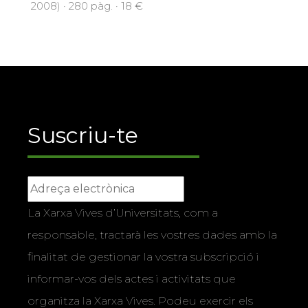
2008) · 280 pàg. · 18 €
Suscriu-te
La Xarxa Vives d’Universitats, com a
responsable, tractarà les vostres dades amb la
finalitat de gestionar la vostra subscripció i
informar-vos dels actes i activitats que
organitza la Xarxa Vives. Podeu exercir els