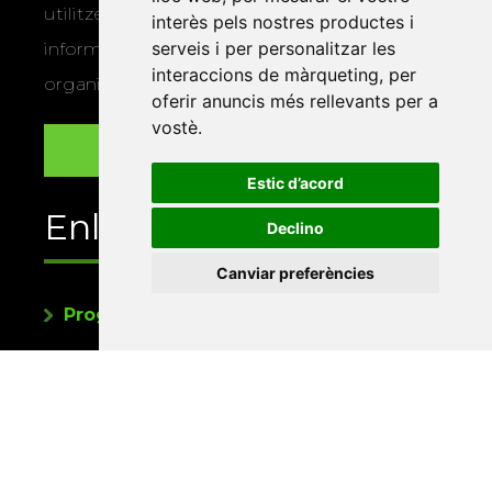
utilitzem les vostres dades per a enviar-vos
interès pels nostres productes i
serveis i per personalitzar les
informació sobre els actes i activitats que
interaccions de màrqueting
,
per
organitza la Xarxa Vives.
oferir anuncis més rellevants per a
vostè
.
Estic d’acord
Enllaços
Declino
Canviar preferències
Programa de publicacions
Editorials universitàries a Twitter