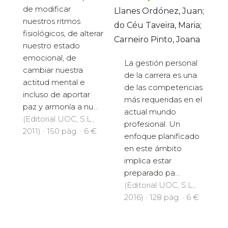
de modificar
Llanes Ordónez, Juan;
nuestros ritmos
do Céu Taveira, Maria;
fisiológicos, de alterar
Carneiro Pinto, Joana
nuestro estado
emocional, de
La gestión personal
cambiar nuestra
de la carrera es una
actitud mental e
de las competencias
incluso de aportar
más requeridas en el
paz y armonía a nu...
actual mundo
(Editorial UOC, S.L.,
profesional. Un
2011) · 150 pàg. · 6 €
enfoque planificado
en este ámbito
implica estar
preparado pa...
(Editorial UOC, S.L.,
2016) · 128 pàg. · 6 €