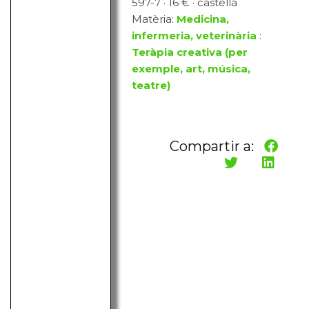
597-7 · 16 € · castellà
Matèria:
Medicina,
infermeria, veterinària
:
Teràpia creativa (per
exemple, art, música,
teatre)
Compartir a: