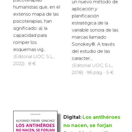
un nuevo método de
humanistas que, en el
aplicación y
extenso mapa de las
planificación
psicoterapias, han
estratégica de la
significado: a) la
variable sonora de las
capacidad para
marcas llamado
romper los
Sonokey®. A través
esquemas vig...
del estudio de las
(Editorial UOC, S.L.,
caracter...
2022) · 8 €
(Editorial UOC, S.L.,
2018) · 96 pàg. · 5 €
Digital:
Los antihéroes
no nacen, se forjan