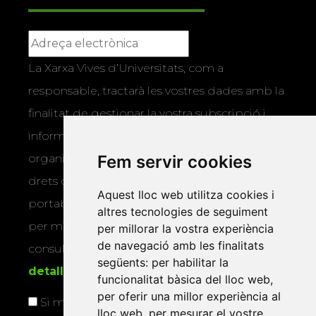
La Xarxa Vives d’Universitats, com a
responsable, tractarà les vostres dades amb la
finalitat de gestionar la vostra subscripció i
informar-vos dels actes i activitats que
organitza la Xarxa Vives. Podeu exercir els
Fem servir cookies
drets d’accés, rectificació, supressió,
Aquest lloc web utilitza cookies i
portabilitat, limitació o oposició al tractament
altres tecnologies de seguiment
per mitjans físics o electrònics. Podeu
per millorar la vostra experiència
de navegació amb les finalitats
consultar la
informació addicional i
següents:
per habilitar la
detallada sobre protecció de dades
.
funcionalitat bàsica del lloc web
,
per oferir una millor experiència al
Si marqueu aquesta casella, consentiu que
lloc web
,
per mesurar el vostre