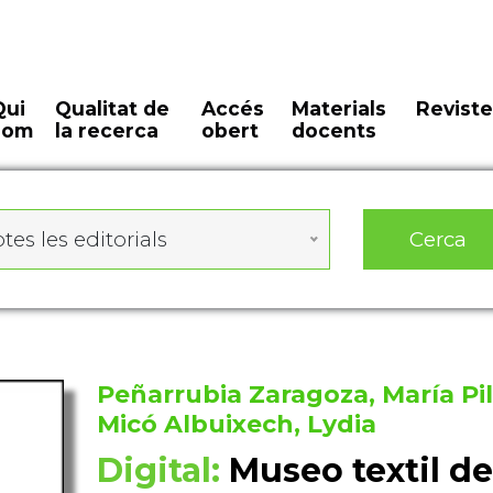
Qui
Qualitat de
Accés
Materials
Reviste
som
la recerca
obert
docents
Cerca
tes les editorials
Peñarrubia Zaragoza, María Pil
Micó Albuixech, Lydia
Digital:
Museo textil d