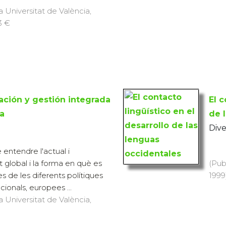
a Universitat de València,
13 €
cación y gestión integrada
El c
a
de 
Dive
e entendre l'actual i
 global i la forma en què es
(Pub
s de les diferents polítiques
1999)
acionals, europees ...
a Universitat de València,