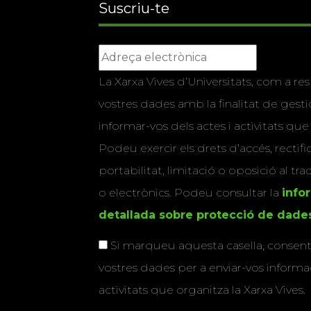
Suscriu-te
La Xarxa Vives d’Universitats, com a res
vostres dades amb la finalitat de gestio
informar-vos dels actes i activitats que
Podeu exercir els drets d’accés, rectifi
portabilitat, limitació o oposició al tr
o electrònics. Podeu consultar la
info
detallada sobre protecció de dade
Si marqueu aquesta casella, consenti
vostres dades per a enviar-vos informac
activitats que organitza la Xarxa Vives.