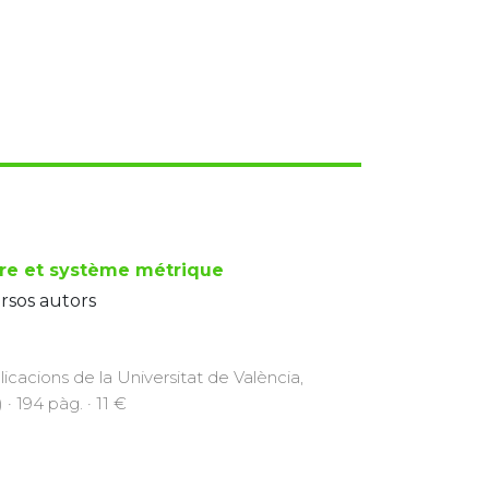
re et système métrique
rsos autors
licacions de la Universitat de València,
 · 194 pàg. · 11 €