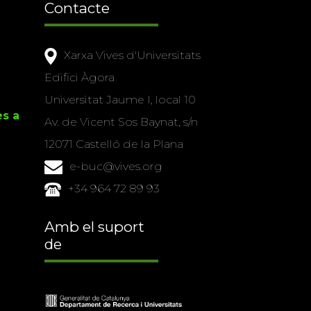
Contacte
Xarxa Vives d'Universitats
Edifici Àgora
Universitat Jaume I, local 10
es a
Av. de Vicent Sos Baynat, s/n
12071 Castelló de la Plana
e-buc@vives.org
+34 964 72 89 93
Amb el suport
de