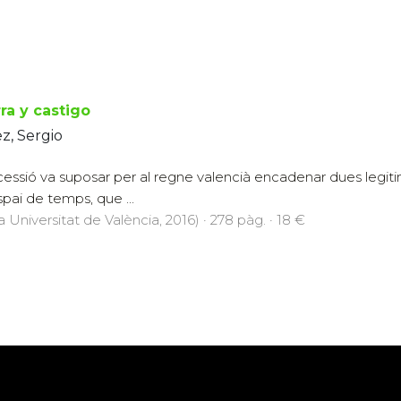
ra y castigo
z, Sergio
essió va suposar per al regne valencià encadenar dues legitim
pai de temps, que ...
a Universitat de València, 2016) · 278 pàg. · 18 €