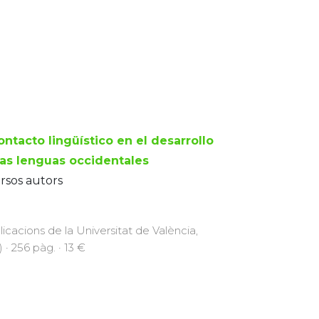
ontacto lingüístico en el desarrollo
las lenguas occidentales
rsos autors
licacions de la Universitat de València,
 · 256 pàg. · 13 €