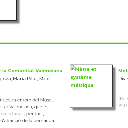
e la Comunitat Valenciana
Mèt
oza, María Pilar; Micó
Dive
(Pub
tructura entorn del Museu
1993)
nitat Valenciana, que es
curs focal i, per tant,
 d'atracció de la demanda