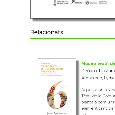
Relacionats
Museo textil d
Peñarrubia Zarag
Albuixech, Lydia
Aquesta obra s'es
Tèxtil de la Comu
planteja com un re
element principal
tur...