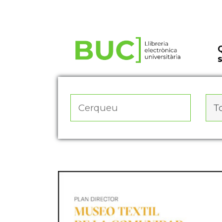
Actualitza les preferències de les cookies
To