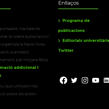
Enllaços
Programa de
ponsable, tractarà les
publicacions
nar la vostra subscripció i
Editorials universitàri
 organitza la Xarxa Vives.
Twitter
cació, supressió,
actament per mitjans físics
rmació addicional i
s
.
u que utilitzem les
ió sobre els actes i