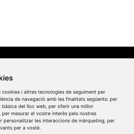
Contacte
kies
Xarxa Vives d'Universitats
a cookies i altres tecnologies de seguiment per
Edifici Àgora
riència de navegació amb les finalitats següents:
per
at bàsica del lloc web
,
per oferir una millor
Universitat Jaume I, local 10
,
per mesurar el vostre interès pels nostres
es a
Av. de Vicent Sos Baynat, s/n
er personalitzar les interaccions de màrqueting
,
per
12071 Castelló de la Plana
evants per a vostè
.