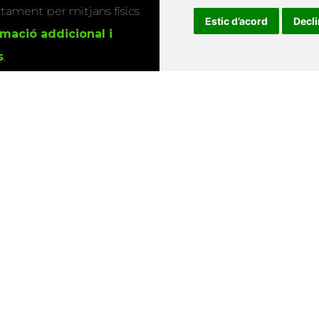
actament per mitjans físics
Estic d’acord
Decl
rmació addicional i
s
.
u que utilitzem les
ió sobre els actes i
Universitat d'Andorra
•
Universitat Autònoma de Barcelona