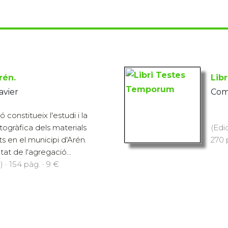
rén.
Lib
avier
Comp
constitueix l'estudi i la
togràfica dels materials
(Edi
ts en el municipi d'Arén.
270 p
tat de l'agregació...
 · 154 pàg. · 9 €