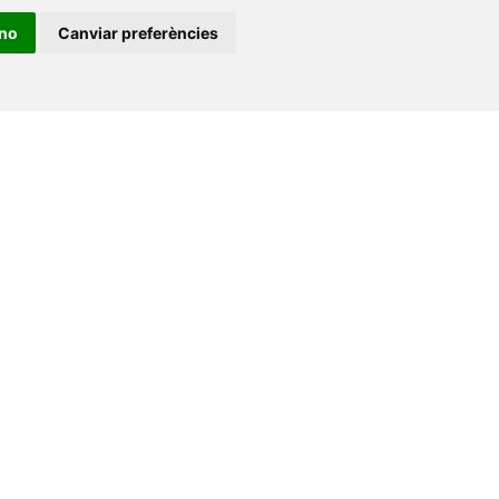
e-buc@vives.org
ino
Canviar preferències
+34 964 72 89 93
Amb el suport
de
•
Universitat de Barcelona
•
Universitat CEU Cardenal