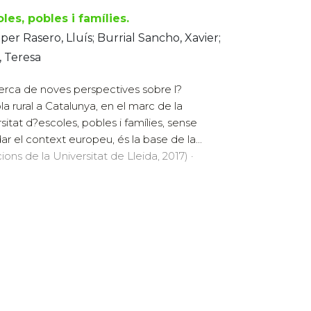
les, pobles i famílies.
er Rasero, Lluís; Burrial Sancho, Xavier;
, Teresa
erca de noves perspectives sobre l?
la rural a Catalunya, en el marc de la
rsitat d?escoles, pobles i famílies, sense
dar el context europeu, és la base de la...
cions de la Universitat de Lleida, 2017) ·