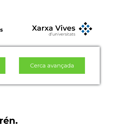
s
Cerca avançada
rén.