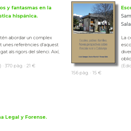
os y fantasmas en la
Esco
stica hispánica.
Samp
Sala
tén abordar un complex
La c
t unes referències d'aquest
esco
gat als rigors del silenci. Així,
dive
obli
 · 370 pàg. · 21 €
(Edi
156 pàg. · 15 €
a Legal y Forense.