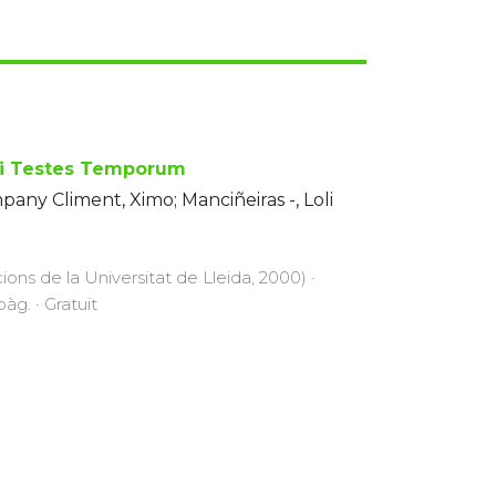
ri Testes Temporum
any Climent, Ximo; Manciñeiras -, Loli
cions de la Universitat de Lleida, 2000) ·
àg. · Gratuït