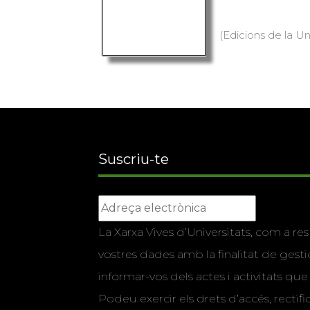
(Edicions de la Uni
Suscriu-te
La Xarxa Vives d’Universitats, com a res
vostres dades amb la finalitat de gestio
informar-vos dels actes i activitats que
Podeu exercir els drets d’accés, rectifi