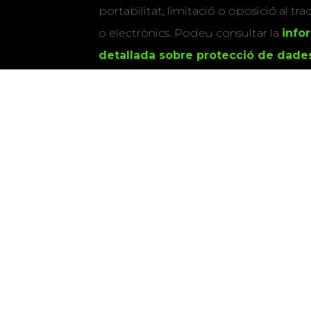
portabilitat, limitació o oposició al tr
o electrònics. Podeu consultar la
info
detallada sobre protecció de dade
Si marqueu aquesta casella, consenti
vostres dades per a enviar-vos informac
activitats que organitza la Xarxa Vives.
Universitat Abat Oliba CEU
•
Universitat d'Alacant
•