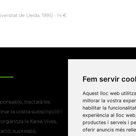
versitat de Lleida, 1995) · 14 €
Enllaços
Fem servir coo
Programa de
Aquest lloc web utilitz
millorar la vostra expe
ponsable, tractarà les
publicacions
habilitar la funcionalit
nar la vostra subscripció i
experiència al lloc web
Editorials universitàri
 organitza la Xarxa Vives.
productes i serveis i p
Twitter
oferir anuncis més rell
cació, supressió,