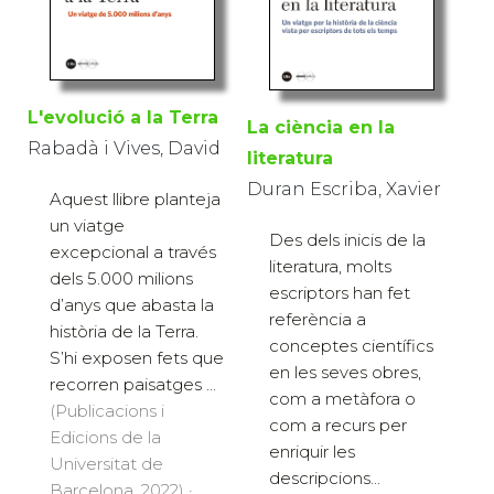
L'evolució a la Terra
La ciència en la
Rabadà i Vives, David
literatura
Duran Escriba, Xavier
Aquest llibre planteja
un viatge
Des dels inicis de la
excepcional a través
literatura, molts
dels 5.000 milions
escriptors han fet
d’anys que abasta la
referència a
història de la Terra.
conceptes científics
S’hi exposen fets que
en les seves obres,
recorren paisatges ...
com a metàfora o
(Publicacions i
com a recurs per
Edicions de la
enriquir les
Universitat de
descripcions...
Barcelona, 2022) ·