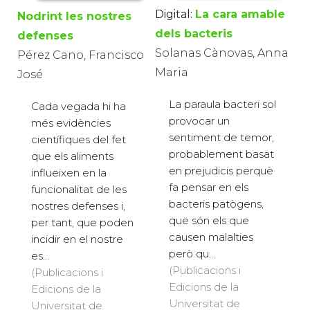
Digital:
La cara amable
Nodrint les nostres
dels bacteris
defenses
Solanas Cànovas, Anna
Pérez Cano, Francisco
Maria
José
La paraula bacteri sol
Cada vegada hi ha
provocar un
més evidències
sentiment de temor,
científiques del fet
probablement basat
que els aliments
en prejudicis perquè
influeixen en la
fa pensar en els
funcionalitat de les
bacteris patògens,
nostres defenses i,
que són els que
per tant, que poden
causen malalties
incidir en el nostre
però qu...
es...
(Publicacions i
(Publicacions i
Edicions de la
Edicions de la
Universitat de
Universitat de