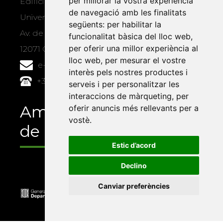
per millorar la vostra experiència
Edifici Àgora
de navegació amb les finalitats
Universitat Jaume I, local 10
següents:
per habilitar la
Av. de Vicent Sos Baynat, s/n
funcionalitat bàsica del lloc web
,
per oferir una millor experiència al
12071 Castelló de la Plana
lloc web
,
per mesurar el vostre
e-buc@vives.org
interès pels nostres productes i
+34 964 72 89 93
serveis i per personalitzar les
interaccions de màrqueting
,
per
Amb el suport
oferir anuncis més rellevants per a
vostè
.
de
Estic d’acord
Declino
Canviar preferències