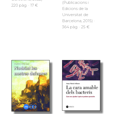
(Publicacions i
220 pàg. · 17 €
Edicions de la
Universitat de
Barcelona, 2015) ·
364 pàg. · 25 €