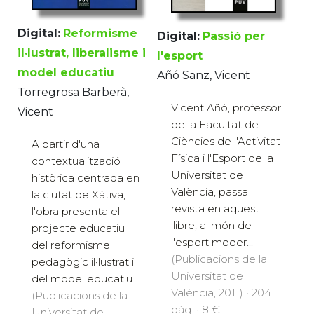
Digital:
Reformisme
Digital:
Passió per
il·lustrat, liberalisme i
l'esport
model educatiu
Añó Sanz, Vicent
Torregrosa Barberà,
Vicent Añó, professor
Vicent
de la Facultat de
Ciències de l'Activitat
A partir d'una
Física i l'Esport de la
contextualització
Universitat de
històrica centrada en
València, passa
la ciutat de Xàtiva,
revista en aquest
l'obra presenta el
llibre, al món de
projecte educatiu
l'esport moder...
del reformisme
(Publicacions de la
pedagògic il·lustrat i
Universitat de
del model educatiu ...
València, 2011) · 204
(Publicacions de la
pàg. · 8 €
Universitat de