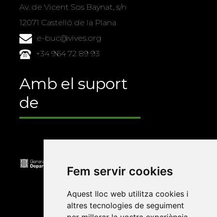
Av. de Vicent Sos Baynat, s/n
12071 Castelló de la Plana
e-buc@vives.org
+34 964 72 89 93
Amb el suport
de
Fem servir cookies
Aquest lloc web utilitza cookies i
altres tecnologies de seguiment