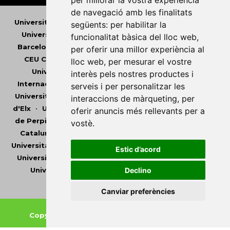
per millorar la vostra experiència
de navegació amb les finalitats
Universitat Abat Oliba CEU
•
Universitat d'Alacant
•
següents:
per habilitar la
Universitat d'Andorra
•
Universitat Autònoma de
funcionalitat bàsica del lloc web
,
Barcelona
•
Universitat de Barcelona
•
Universitat
per oferir una millor experiència al
CEU Cardenal Herrera
•
Universitat de Girona
•
lloc web
,
per mesurar el vostre
Universitat de les Illes Balears
•
Universitat
interès pels nostres productes i
Internacional de Catalunya
•
Universitat Jaume I
•
serveis i per personalitzar les
Universitat de Lleida
•
Universitat Miguel Hernández
interaccions de màrqueting
,
per
d'Elx
•
Universitat Oberta de Catalunya
•
Universitat
oferir anuncis més rellevants per a
de Perpinyà Via Domitia
•
Universitat Politècnica de
vostè
.
Catalunya
•
Universitat Politècnica de València
•
Universitat Pompeu Fabra
•
Universitat Ramon Llull
•
Estic d’acord
Universitat Rovira i Virgili
•
Universitat de Sàsser
•
Declino
Universitat de València
•
Universitat de Vic -
Universitat Central de Catalunya
Canviar preferències
Copyright © 2026
-
Xarxa Vives d'Universitats