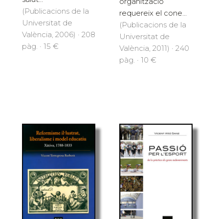
organització
(Publicacions de la
requereix el cone...
Universitat de
(Publicacions de la
València, 2006) · 208
Universitat de
pàg. · 15 €
València, 2011) · 240
pàg. · 10 €