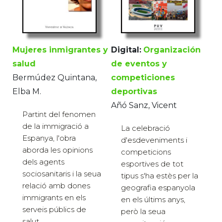
Mujeres inmigrantes y
Digital:
Organización
salud
de eventos y
Bermúdez Quintana,
competiciones
Elba M.
deportivas
Añó Sanz, Vicent
Partint del fenomen
de la immigració a
La celebració
Espanya, l'obra
d'esdeveniments i
aborda les opinions
competicions
dels agents
esportives de tot
sociosanitaris i la seua
tipus s'ha estès per la
relació amb dones
geografia espanyola
immigrants en els
en els últims anys,
serveis públics de
però la seua
salut...