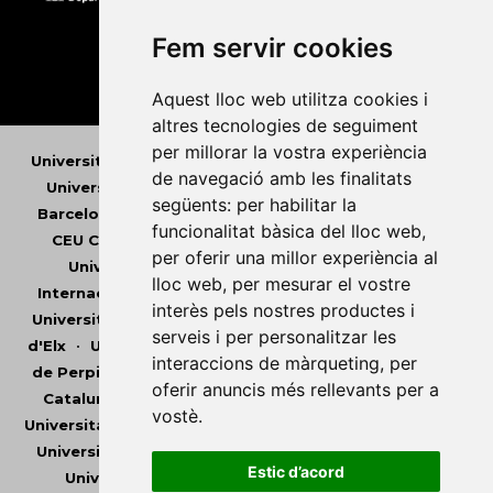
Fem servir cookies
Aquest lloc web utilitza cookies i
altres tecnologies de seguiment
per millorar la vostra experiència
Universitat Abat Oliba CEU
•
Universitat d'Alacant
•
de navegació amb les finalitats
Universitat d'Andorra
•
Universitat Autònoma de
següents:
per habilitar la
Barcelona
•
Universitat de Barcelona
•
Universitat
funcionalitat bàsica del lloc web
,
CEU Cardenal Herrera
•
Universitat de Girona
•
per oferir una millor experiència al
Universitat de les Illes Balears
•
Universitat
lloc web
,
per mesurar el vostre
Internacional de Catalunya
•
Universitat Jaume I
•
interès pels nostres productes i
Universitat de Lleida
•
Universitat Miguel Hernández
serveis i per personalitzar les
d'Elx
•
Universitat Oberta de Catalunya
•
Universitat
interaccions de màrqueting
,
per
de Perpinyà Via Domitia
•
Universitat Politècnica de
oferir anuncis més rellevants per a
Catalunya
•
Universitat Politècnica de València
•
vostè
.
Universitat Pompeu Fabra
•
Universitat Ramon Llull
•
Universitat Rovira i Virgili
•
Universitat de Sàsser
•
Estic d’acord
Universitat de València
•
Universitat de Vic -