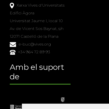
Xarxa Vives d'Universitats
Edifici Àgora
Universitat Jaume I, local 10
Av. de Vicent Sos Baynat, s/n
12071 Castelló de la Plana
e-buc@vives.org
+34 964 72 89 93
Amb el suport
de