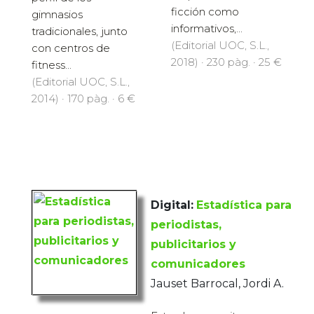
ficción como
gimnasios
informativos,...
tradicionales, junto
(Editorial UOC, S.L.,
con centros de
2018) · 230 pàg. · 25 €
fitness...
(Editorial UOC, S.L.,
2014) · 170 pàg. · 6 €
Digital:
Estadística para
periodistas,
publicitarios y
comunicadores
Jauset Barrocal, Jordi A.