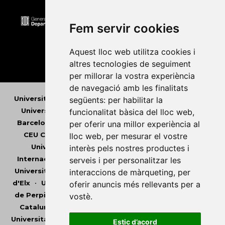
Fem servir cookies
Aquest lloc web utilitza cookies i
altres tecnologies de seguiment
per millorar la vostra experiència
de navegació amb les finalitats
Universitat Abat Oliba CEU
•
Universitat d'Alacant
•
següents:
per habilitar la
Universitat d'Andorra
•
Universitat Autònoma de
funcionalitat bàsica del lloc web
,
Barcelona
•
Universitat de Barcelona
•
Universitat
per oferir una millor experiència al
CEU Cardenal Herrera
•
Universitat de Girona
•
lloc web
,
per mesurar el vostre
Universitat de les Illes Balears
•
Universitat
interès pels nostres productes i
Internacional de Catalunya
•
Universitat Jaume I
•
serveis i per personalitzar les
Universitat de Lleida
•
Universitat Miguel Hernández
interaccions de màrqueting
,
per
d'Elx
•
Universitat Oberta de Catalunya
•
Universitat
oferir anuncis més rellevants per a
de Perpinyà Via Domitia
•
Universitat Politècnica de
vostè
.
Catalunya
•
Universitat Politècnica de València
•
Universitat Pompeu Fabra
•
Universitat Ramon Llull
•
Estic d’acord