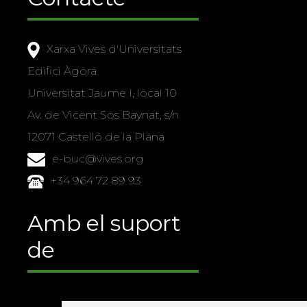
Xarxa Vives d'Universitats
Edifici Àgora
Universitat Jaume I, local 10
Av. de Vicent Sos Baynat, s/n
12071 Castelló de la Plana
e-buc@vives.org
+34 964 72 89 93
Amb el suport
de