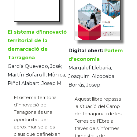
El sistema d'innovació
territorial de la
demarcació de
Digital obert:
Parlem
Tarragona
d'economia
García Quevedo, José;
Margalef Llebaria,
Martín Bofarull, Mònica;
Joaquim; Alcoceba
Piñol Alabart, Josep M
Borràs, Josep
El sistema territorial
Aquest llibre repassa
d'innovació de
la situació del Camp
Tarragona és una
de Tarragona i de les
oportunitat per
Terres de l'Ebre a
aproximar-se a les
través dels informes
claus que defineixen
trimestrals de