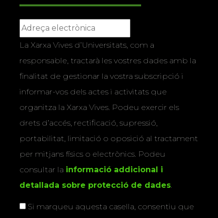
La Xarxa Vives d’Universitats, com a
responsable, tractarà les vostres dades amb la
finalitat de gestionar la vostra subscripció i
informar-vos dels actes i activitats que
organitza la Xarxa Vives. Podeu exercir els
drets d’accés, rectificació, supressió,
portabilitat, limitació o oposició al tractament
per mitjans físics o electrònics. Podeu
consultar la
informació addicional i
detallada sobre protecció de dades
.
Si marqueu aquesta casella, consentiu que