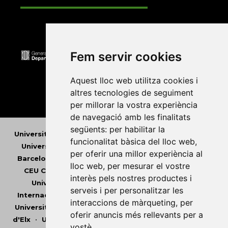
Fem servir cookies
Aquest lloc web utilitza cookies i
altres tecnologies de seguiment
per millorar la vostra experiència
de navegació amb les finalitats
següents:
per habilitar la
Universitat Abat Oliba CEU
•
Universitat d'Alacant
•
funcionalitat bàsica del lloc web
,
Universitat d'Andorra
•
Universitat Autònoma de
per oferir una millor experiència al
Barcelona
•
Universitat de Barcelona
•
Universitat
lloc web
,
per mesurar el vostre
CEU Cardenal Herrera
•
Universitat de Girona
•
interès pels nostres productes i
Universitat de les Illes Balears
•
Universitat
serveis i per personalitzar les
Internacional de Catalunya
•
Universitat Jaume I
•
interaccions de màrqueting
,
per
Universitat de Lleida
•
Universitat Miguel Hernández
oferir anuncis més rellevants per a
d'Elx
•
Universitat Oberta de Catalunya
•
Universitat
vostè
.