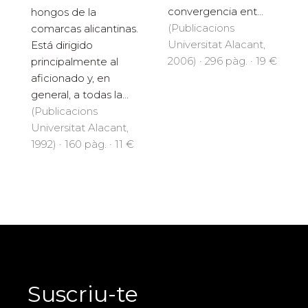
convergencia ent...
hongos de la
(Publicacions
comarcas alicantinas.
Universitat Alacant,
Está dirigido
2006) · 296 pàg. · 19 €
principalmente al
aficionado y, en
general, a todas la...
(Publicacions
Universitat Alacant,
1992) · 160 pàg. · 11 €
Suscriu-te