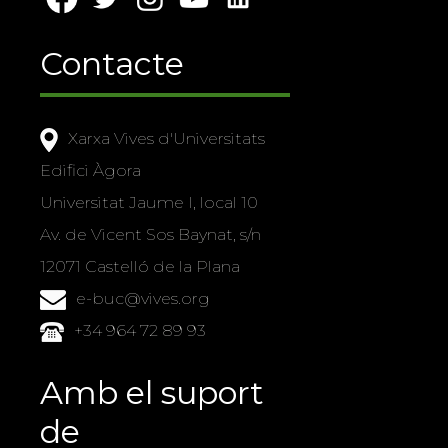
Contacte
Xarxa Vives d'Universitats
Edifici Àgora
Universitat Jaume I, local 10
Av. de Vicent Sos Baynat, s/n
12071 Castelló de la Plana
e-buc@vives.org
+34 964 72 89 93
Amb el suport
de