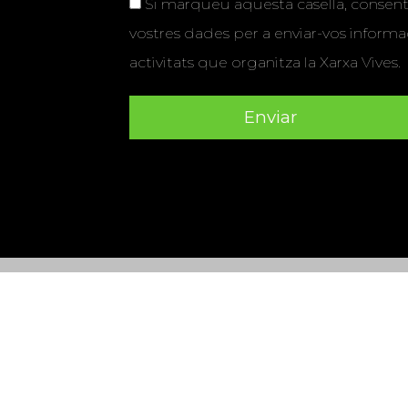
Si marqueu aquesta casella, consenti
vostres dades per a enviar-vos informac
activitats que organitza la Xarxa Vives.
Universitat Abat Oliba CEU
•
Universitat d'Alacant
•
Herrera
•
Universitat de Girona
•
Universitat de les Ill
Hernández d'Elx
•
Universitat Oberta de Catalunya
•
Universitat Pompeu Fabra
•
Universitat Ramon Llull
•
U