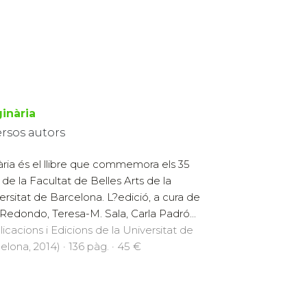
ginària
ersos autors
nària és el llibre que commemora els 35
 de la Facultat de Belles Arts de la
ersitat de Barcelona. L?edició, a cura de
Redondo, Teresa-M. Sala, Carla Padró...
licacions i Edicions de la Universitat de
elona, 2014) · 136 pàg. · 45 €