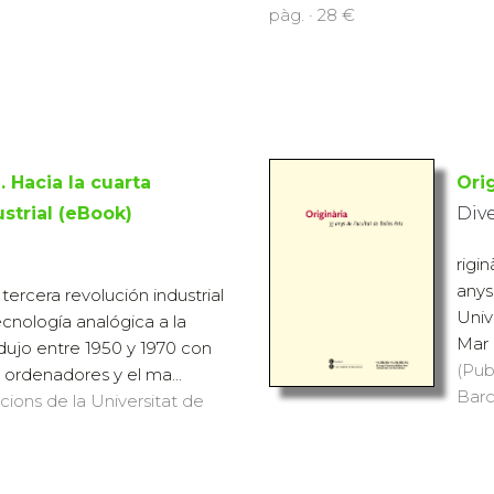
pàg. · 28 €
. Hacia la cuarta
Ori
strial (eBook)
Div
rigi
anys
rcera revolución industrial
Univ
ecnología analógica a la
Mar 
odujo entre 1950 y 1970 con
(Pub
s ordenadores y el ma...
Barc
icions de la Universitat de