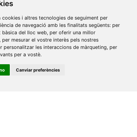
de
kies
a cookies i altres tecnologies de seguiment per
riència de navegació amb les finalitats següents:
per
at bàsica del lloc web
,
per oferir una millor
,
per mesurar el vostre interès pels nostres
er personalitzar les interaccions de màrqueting
,
per
evants per a vostè
.
ino
Canviar preferències
•
Universitat de Barcelona
•
Universitat CEU Cardenal
itat Jaume I
•
Universitat de Lleida
•
Universitat Miguel
ca de Catalunya
•
Universitat Politècnica de València
•
t de València
•
Universitat de Vic - Universitat Central de