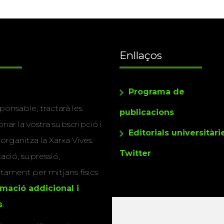
Enllaços
Programa de
ponsable, tractarà les
publicacions
nar la vostra subscripció i
Editorials universitàri
 organitza la Xarxa Vives.
Twitter
cació, supressió,
actament per mitjans físics
rmació addicional i
s
.