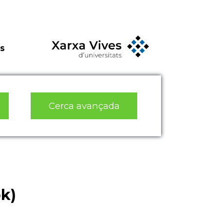
s
Cerca avançada
k)