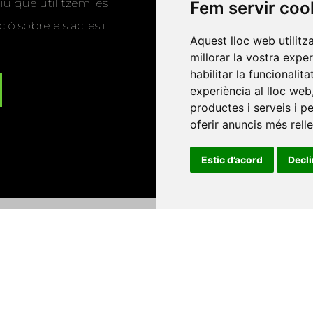
u que utilitzem les
Fem servir coo
ió sobre els actes i
Aquest lloc web utilitz
millorar la vostra expe
habilitar la funcionalit
experiència al lloc web
productes i serveis i p
oferir anuncis més rell
Estic d’acord
Decl
Universitat d'Andorra
•
Universitat Autònoma de Barcelona
es Balears
•
Universitat Internacional de Catalunya
•
Univers
Universitat de Perpinyà Via Domitia
•
Universitat Politècni
niversitat Rovira i Virgili
•
Universitat de Sàsser
•
Universita
Catalunya