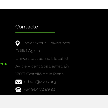
Contacte
Xarxa Vives d'Universitats
Edifici Àgora
Universitat Jaume I, local 10
es a
Av. de Vicent Sos Baynat, s/n
12071 Castelló de la Plana
e-buc@vives.org
+34 964 72 89 93
Amb el suport