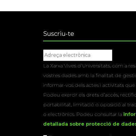
Suscriu-te
La Xarxa Vives d’Universitats, com a res
vostres dades amb la finalitat de gestio
informar-vos dels actes i activitats que
Podeu exercir els drets d’accés, rectifi
portabilitat, limitació o oposició al tr
o electrònics. Podeu consultar la
info
detallada sobre protecció de dade