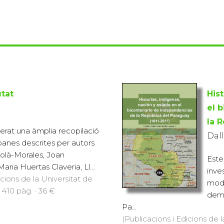
utat
His
el 
la R
rat una àmplia recopilació
Dall
banes descrites per autors
là-Morales, Joan
Este
ria Huertas Claveria, Ll...
inve
icions de la Universitat de
mode
 410 pàg. · 36 €
demo
Pa...
(Publicacions i Edicions de l