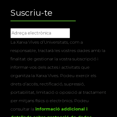
Suscriu-te
La Xarxa Vives d’Universitats, com a
responsable, tractarà les vostres dades amb la
finalitat de gestionar la vostra subscripció i
informar-vos dels actes i activitats que
organitza la Xarxa Vives. Podeu exercir els
drets d’accés, rectificació, supressió,
portabilitat, limitació o oposició al tractament
per mitjans físics o electrònics. Podeu
consultar la
informació addicional i