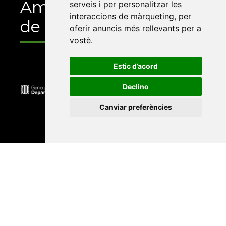
Amb el suport
serveis i per personalitzar les
interaccions de màrqueting
,
per
de
oferir anuncis més rellevants per a
vostè
.
Estic d’acord
Declino
Canviar preferències
Universitat Abat Oliba CEU
•
Universitat d'Alacant
•
Universitat d'Andorra
•
Universitat Autònoma de
Barcelona
•
Universitat de Barcelona
•
Universitat
CEU Cardenal Herrera
•
Universitat de Girona
•
Universitat de les Illes Balears
•
Universitat