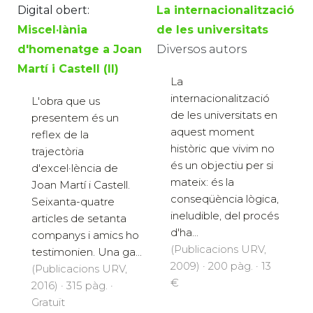
Digital obert:
La internacionalització
Miscel·lània
de les universitats
d'homenatge a Joan
Diversos autors
Martí i Castell (II)
La
internacionalització
L'obra que us
de les universitats en
presentem és un
aquest moment
reflex de la
històric que vivim no
trajectòria
és un objectiu per si
d'excel·lència de
mateix: és la
Joan Martí i Castell.
conseqüència lògica,
Seixanta-quatre
ineludible, del procés
articles de setanta
d'ha...
companys i amics ho
(Publicacions URV,
testimonien. Una ga...
2009) · 200 pàg. · 13
(Publicacions URV,
€
2016) · 315 pàg. ·
Gratuït