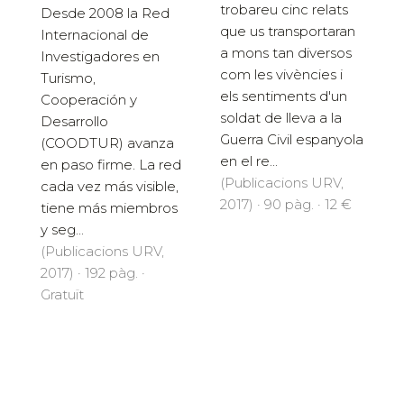
trobareu cinc relats
Desde 2008 la Red
que us transportaran
Internacional de
a mons tan diversos
Investigadores en
com les vivències i
Turismo,
els sentiments d'un
Cooperación y
soldat de lleva a la
Desarrollo
Guerra Civil espanyola
(COODTUR) avanza
en el re...
en paso firme. La red
(Publicacions URV,
cada vez más visible,
2017) · 90 pàg. · 12 €
tiene más miembros
y seg...
(Publicacions URV,
2017) · 192 pàg. ·
Gratuït