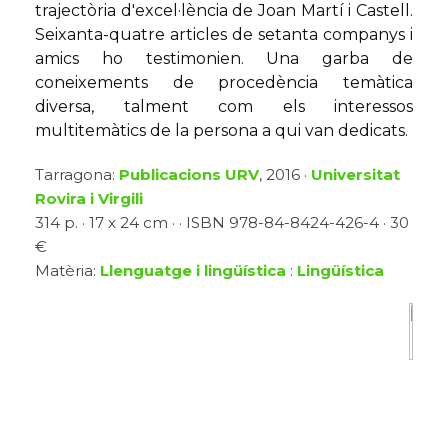
trajectòria d'excel·lència de Joan Martí i Castell.
Seixanta-quatre articles de setanta companys i
amics ho testimonien. Una garba de
coneixements de procedència temàtica
diversa, talment com els interessos
multitemàtics de la persona a qui van dedicats.
Tarragona:
Publicacions URV
, 2016 ·
Universitat
Rovira i Virgili
314 p. · 17 x 24 cm · · ISBN 978-84-8424-426-4 · 30
€
Matèria:
Llenguatge i lingüística
:
Lingüística