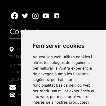
Contacte
Fem servir cookies
Xarxa Vives d'Universitats
Edifici Àgora
Aquest lloc web utilitza cookies i
altres tecnologies de seguiment
Universitat Jaume I, local 10
per millorar la vostra experiència
Av. de Vicent Sos Baynat, s/n
de navegació amb les finalitats
12071 Castelló de la Plana
següents:
per habilitar la
funcionalitat bàsica del lloc web
,
e-buc@vives.org
per oferir una millor experiència al
+34 964 72 89 93
lloc web
,
per mesurar el vostre
interès pels nostres productes i