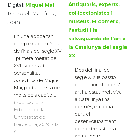
Antiquaris, experts,
Digital:
Miquel Mai
col·leccionistes i
Bellsolell Martínez,
museus. El comerç,
Joan
l'estudi i la
En una època tan
salvaguarda de l'art a
complexa com és la
la Catalunya del segle
de finals del segle XV
XX
i primera meitat del
XVI, sobresurt la
Des del final del
personalitat
segle XIX la passió
polièdrica de Miquel
col·leccionista per l?
Mai, protagonista de
art ha estat molt viva
molts dels capítol...
a Catalunya i ha
(Publicacions i
permès, en bona
Edicions de la
part, el
Universitat de
desenvolupament
Barcelona, 2019) · 12
del nostre sistema
€
actual de mu...