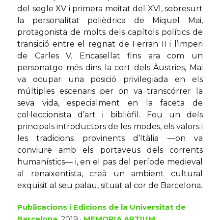
del segle XV i primera meitat del XVI, sobresurt
la personalitat polièdrica de Miquel Mai,
protagonista de molts dels capítols polítics de
transició entre el regnat de Ferran II i l’imperi
de Carles V. Encasellat fins ara com un
personatge més dins la cort dels Àustries, Mai
va ocupar una posició privilegiada en els
múltiples escenaris per on va transcórrer la
seva vida, especialment en la faceta de
col·leccionista d’art i bibliòfil. Fou un dels
principals introductors de les modes, els valors i
les tradicions provinents d’Itàlia —on va
conviure amb els portaveus dels corrents
humanístics— i, en el pas del període medieval
al renaixentista, creà un ambient cultural
exquisit al seu palau, situat al cor de Barcelona.
Publicacions i Edicions de la Universitat de
Barcelona
, 2019 ·
MEMORIA ARTIUM