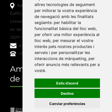
altres tecnologies de seguiment
Xarxa Vives d'Universitats
per millorar la vostra experiència
Edifici Àgora
de navegació amb les finalitats
Universitat Jaume I, local 10
següents:
per habilitar la
funcionalitat bàsica del lloc web
,
Av. de Vicent Sos Baynat, s/n
per oferir una millor experiència al
12071 Castelló de la Plana
lloc web
,
per mesurar el vostre
e-buc@vives.org
interès pels nostres productes i
serveis i per personalitzar les
+34 964 72 89 93
interaccions de màrqueting
,
per
oferir anuncis més rellevants per a
Amb el suport
vostè
.
de
Estic d’acord
Declino
Canviar preferències