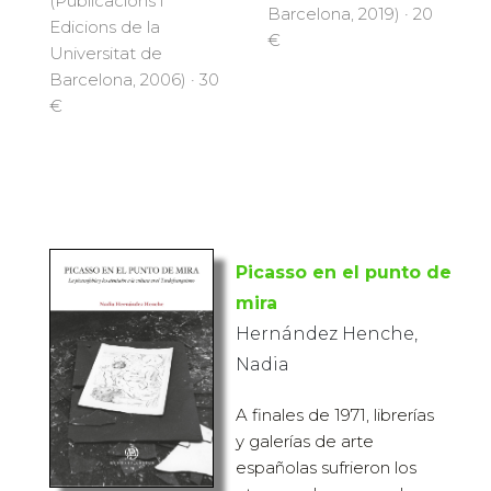
(Publicacions i
Barcelona, 2019) · 20
Edicions de la
€
Universitat de
Barcelona, 2006) · 30
€
Picasso en el punto de
mira
Hernández Henche,
Nadia
A finales de 1971, librerías
y galerías de arte
españolas sufrieron los