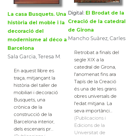
Digital:
El Brodat de la
La casa Busquets. Una
Creació de la catedral
història del moble i la
de Girona
decoració del
Mancho Suàrez, Carles
modernisme al déco a
Barcelona
Retrobat a finals del
Sala Garcia, Teresa M.
segle XIX a la
catedral de Girona,
En aquest llibre es
l'anomenat fins ara
traça, mitjançant la
Tapís de la Creació
història del taller de
és una de les grans
mobiliari i decoració
obres universals de
Busquets, una
l'edat mitjana. La
crònica de la
seva importànci...
construcció de la
(Publicacions i
Barcelona interior,
Edicions de la
dels escenaris pr...
Universitat de