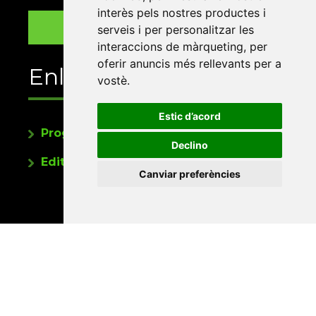
interès pels nostres productes i
serveis i per personalitzar les
interaccions de màrqueting
,
per
oferir anuncis més rellevants per a
Enllaços
vostè
.
Estic d’acord
Programa de publicacions
Declino
Editorials universitàries a Twitter
Canviar preferències
Contacte