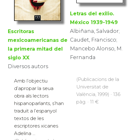
Letras del exilio.
México 1939-1949
Albiñana, Salvador;
Escritoras
Caudet, Francisco;
mexicoamericanas de
Mancebo Alonso, M.
la primera mitad del
Fernanda
siglo XX
Diversos autors
(Publicacions de la
Amb l’objectiu
Universitat de
d’apropar la seua
València, 1999) · 136
obra als lectors
pàg. · 11 €
hispanoparlants, s’han
traduït a l’espanyol
textos de les
escriptores xicanes
Adelina ...