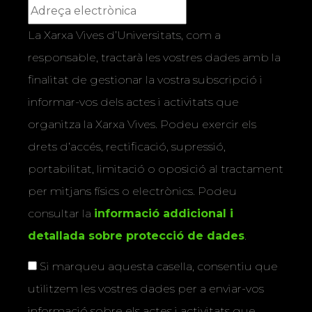
La Xarxa Vives d’Universitats, com a
responsable, tractarà les vostres dades amb la
finalitat de gestionar la vostra subscripció i
informar-vos dels actes i activitats que
organitza la Xarxa Vives. Podeu exercir els
drets d’accés, rectificació, supressió,
portabilitat, limitació o oposició al tractament
per mitjans físics o electrònics. Podeu
consultar la
informació addicional i
detallada sobre protecció de dades
.
Si marqueu aquesta casella, consentiu que
utilitzem les vostres dades per a enviar-vos
informació sobre els actes i activitats que