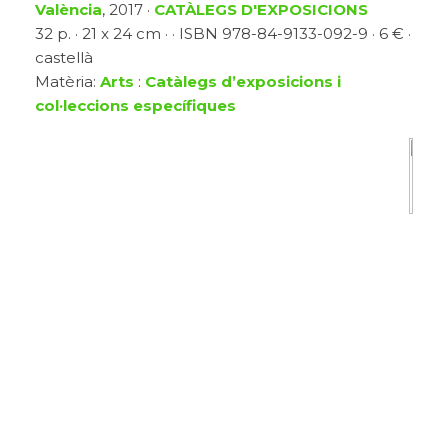
València
, 2017 ·
CATÀLEGS D'EXPOSICIONS
32 p. · 21 x 24 cm · · ISBN 978-84-9133-092-9 · 6 € ·
castellà
Matèria:
Arts
:
Catàlegs d’exposicions i
col·leccions específiques