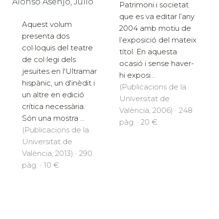
Alonso Asenjo, Julio
Patrimoni i societat
que es va editar l’any
Aquest volum
2004 amb motiu de
presenta dos
l’exposició del mateix
col·loquis del teatre
títol. En aquesta
de col·legi dels
ocasió i sense haver-
jesuïtes en l'Ultramar
hi exposi...
hispànic, un d'inèdit i
(Publicacions de la
un altre en edició
Universitat de
crítica necessària.
València, 2006) · 248
Són una mostra ...
pàg. · 20 €
(Publicacions de la
Universitat de
València, 2013) · 290
pàg. · 10 €