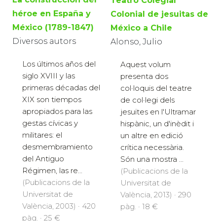
Teatro Colegial
héroe en España y
Colonial de jesuitas de
México (1789-1847)
México a Chile
Diversos autors
Alonso, Julio
Los últimos años del
Aquest volum
siglo XVIII y las
presenta dos
primeras décadas del
col·loquis del teatre
XIX son tiempos
de col·legi dels
apropiados para las
jesuïtes en l'Ultramar
gestas cívicas y
hispànic, un d'inèdit i
militares: el
un altre en edició
desmembramiento
crítica necessària.
del Antiguo
Són una mostra ...
Régimen, las re...
(Publicacions de la
(Publicacions de la
Universitat de
Universitat de
València, 2013) · 290
València, 2003) · 420
pàg. · 18 €
pàg. · 25 €