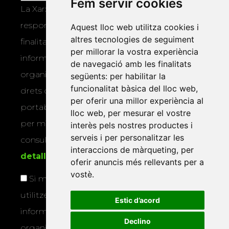
Fem servir cookies
La Xarxa Vives d’Universitats, com a
responsable, tractarà les vostres dades amb la
Aquest lloc web utilitza cookies i
altres tecnologies de seguiment
finalitat de gestionar la vostra subscripció i
per millorar la vostra experiència
informar-vos dels actes i activitats que
de navegació amb les finalitats
organitza la Xarxa Vives. Podeu exercir els
següents:
per habilitar la
funcionalitat bàsica del lloc web
,
drets d’accés, rectificació, supressió,
per oferir una millor experiència al
portabilitat, limitació o oposició al tractament
lloc web
,
per mesurar el vostre
per mitjans físics o electrònics. Podeu
interès pels nostres productes i
serveis i per personalitzar les
consultar la
informació addicional i
interaccions de màrqueting
,
per
detallada sobre protecció de dades
.
oferir anuncis més rellevants per a
vostè
.
Si marqueu aquesta casella, consentiu que
utilitzem les vostres dades per a enviar-vos
Estic d’acord
informació sobre els actes i activitats que
Declino
organitza la Xarxa Vives.