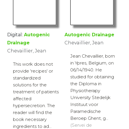
Digital:
Autogenic
Autogenic Drainage
Drainage
Chevaillier, Jean
Chevaillier, Jean
Jean Chevaillier, born
in Ypres, Belgium, on
This work does not
06/14/1940. He
provide 'recipes' or
studied for obtaining
standardized
the Diploma in
solutions for the
Physiotherapy
treatment of patients
University Stedelijk
affected
Instituut voor
hypersecretion. The
Paramedische
reader will find the
Beroep Ghent, g...
book necessary
(Servei de
ingredients to ad...