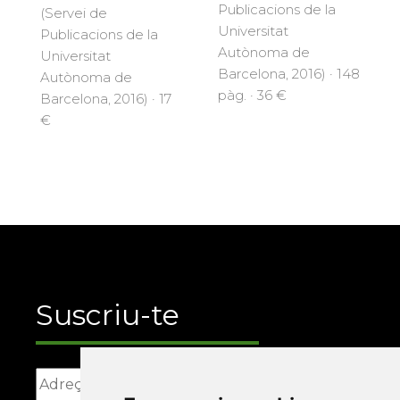
Publicacions de la
(Servei de
Universitat
Publicacions de la
Autònoma de
Universitat
Barcelona, 2016) · 148
Autònoma de
pàg. · 36 €
Barcelona, 2016) · 17
€
Suscriu-te