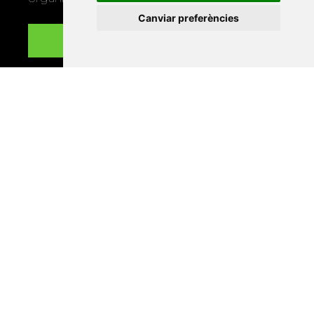
Canviar preferències
Enllaços
Programa de publicacions
Editorials universitàries a Twitter
Contacte