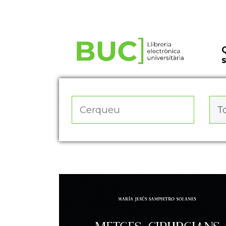
Actualitza les preferències de les cookies
To