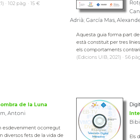
Rotg
) · 102 pàg. · 15 €
Can
Adrià; García Mas, Alexand
Aquesta guia forma part del
està constituït per tres líni
els comportaments contraris 
(Edicions UIB, 2021) · 56 pàg
 sombra de la Luna
Digit
m, Antoni
Inte
Bibi
a un esdeveniment ocorregut
ten diversos fets de la vida de
Els 