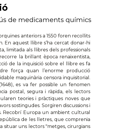
ió
. L'ús de medicaments químics
orquines anteriors a 1550 foren recollits
rth. En aquest llibre s’ha cercat donar-hi
limitada als llibres dels professionals
recorre la brillant època renaixentista,
ió de la inquisició sobre el llibre es fa
rdre força quan l’enorme producció
dable maquinària censora inquisitorial.
(1648), es va fer possible un fenomen
a postal, segura i ràpida, els lectors
ircularen teories i pràctiques noves que
avors sostingudes. Sorgiren discussions i
s. Recobrí Europa un ambient cultural
pública de les lletres, que comprenia
erca situar uns lectors "metges, cirurgians