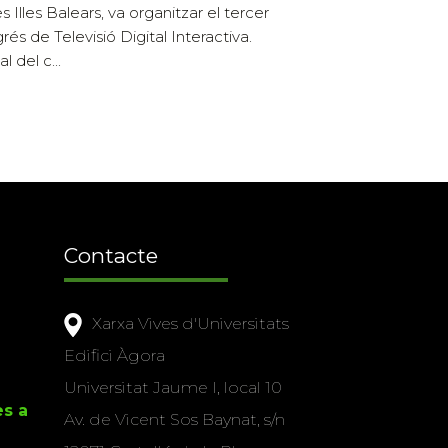
s Illes Balears, va organitzar el tercer
rés de Televisió Digital Interactiva.
l del c...
Contacte
Xarxa Vives d'Universitats
Edifici Àgora
Universitat Jaume I, local 10
es a
Av. de Vicent Sos Baynat, s/n