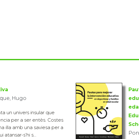
tiva
Pau
ique, Hugo
edu
eda
ta un univers insular que
Edu
cia per a ser entès. Costes
Sch
a illa amb una saviesa per a
Pons
i atansar-s’hi s...