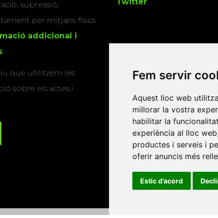
Twitter
cació, supressió,
actament per mitjans físics
rmació addicional i
s
.
u que utilitzem les
Fem servir coo
ió sobre els actes i
Aquest lloc web utilitz
millorar la vostra expe
habilitar la funcionalit
experiència al lloc web
productes i serveis i p
oferir anuncis més rell
Estic d’acord
Decl