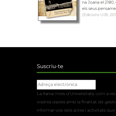
na Joana el 2180, 
els seus pensament
(Edicions UIB, 2010
Suscriu-te
La Xarxa Vives d’Universitats, com a res
vostres dades amb la finalitat de gestio
informar-vos dels actes i activitats que