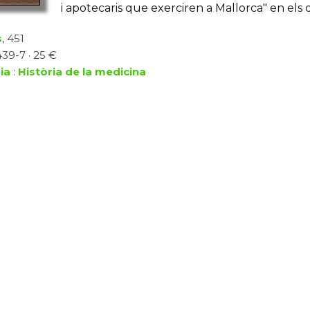
i apotecaris que exerciren a Mallorca" en els 
s
, 451
439-7 · 25 €
ia
:
Història de la medicina