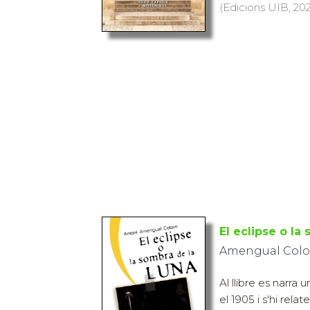
(Edicions UIB, 2021
El eclipse o la
Amengual Colo
Al llibre es narr
el 1905 i s'hi rela