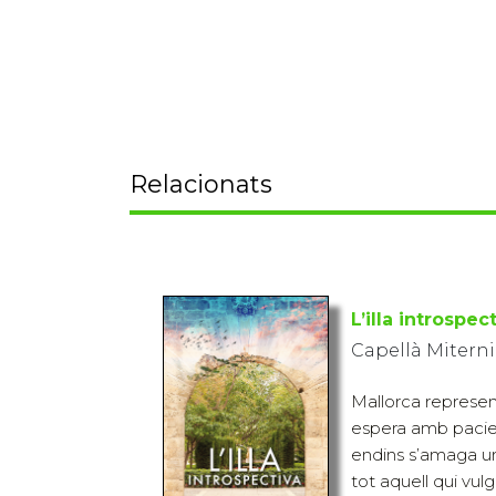
Relacionats
L’illa introspec
Capellà Mitern
Mallorca represen
espera amb pacien
endins s’amaga un
tot aquell qui vulgu