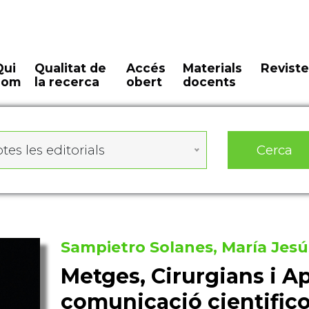
Qui
Qualitat de
Accés
Materials
Reviste
som
la recerca
obert
docents
Cerca
tes les editorials
Sampietro Solanes, María Jesú
Metges, Cirurgians i Ap
comunicació cientific