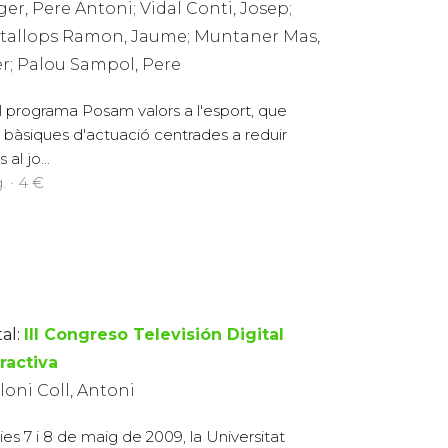
er, Pere Antoni; Vidal Conti, Josep;
tallops Ramon, Jaume; Muntaner Mas,
er; Palou Sampol, Pere
 programa Posam valors a l'esport, que
es bàsiques d'actuació centrades a reduir
al jo...
. · 4 €
al:
III Congreso Televisión Digital
ractiva
loni Coll, Antoni
dies 7 i 8 de maig de 2009, la Universitat