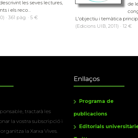
descrivint les seves lectures,
de le
s i els reco...
cong
) · 361 pàg. · 5 €
L'objectiu i temàtica principa
(Edicions UIB, 2011) · 12 €
Enllaços
Programa de
ponsable, tractarà les
publicacions
nar la vostra subscripció i
Editorials universitàri
 organitza la Xarxa Vives.