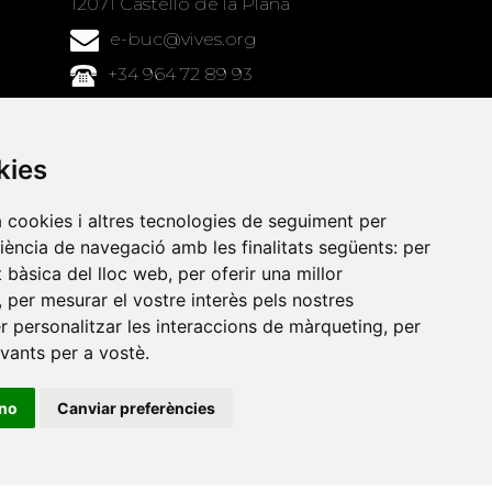
12071 Castelló de la Plana
e-buc@vives.org
+34 964 72 89 93
Amb el suport
de
kies
a cookies i altres tecnologies de seguiment per
riència de navegació amb les finalitats següents:
per
at bàsica del lloc web
,
per oferir una millor
,
per mesurar el vostre interès pels nostres
er personalitzar les interaccions de màrqueting
,
per
evants per a vostè
.
ino
Canviar preferències