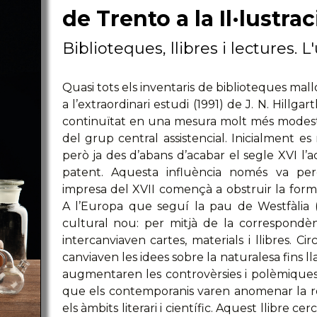
de Trento a la Il·lustrac
Biblioteques, llibres i lectures
Quasi tots els inventaris de biblioteques mall
a l’extraordinari estudi (1991) de J. N. Hillga
continuïtat en una mesura molt més modesta, 
del grup central assistencial. Inicialment es 
però ja des d’abans d’acabar el segle XVI l’acc
patent. Aquesta influència només va pe
impresa del XVII començà a obstruir la formi
A l’Europa que seguí la pau de Westfàlia 
cultural nou: per mitjà de la correspondènci
intercanviaven cartes, materials i llibres. C
canviaven les idees sobre la naturalesa fins ll
augmentaren les controvèrsies i polèmique
que els contemporanis varen anomenar la re
els àmbits literari i científic. Aquest llibre c