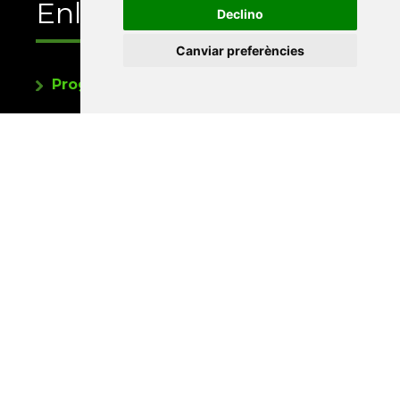
Enllaços
Declino
Canviar preferències
Programa de publicacions
Editorials universitàries a Twitter
Contacte
Xarxa Vives d'Universitats
Edifici Àgora