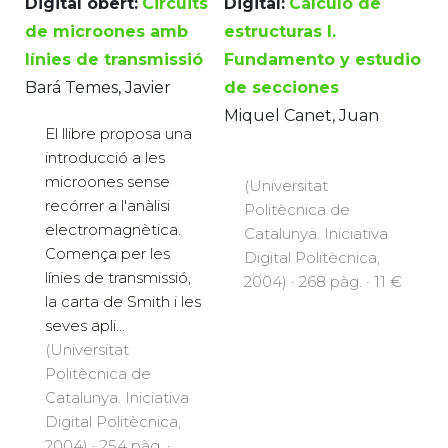
Digital obert:
Circuits
Digital:
Cálculo de
de microones amb
estructuras I.
línies de transmissió
Fundamento y estudio
Bará Temes, Javier
de secciones
Miquel Canet, Juan
El llibre proposa una
introducció a les
microones sense
(Universitat
recórrer a l'anàlisi
Politècnica de
electromagnètica.
Catalunya. Iniciativa
Comença per les
Digital Politècnica,
línies de transmissió,
2004) · 268 pàg. · 11 €
la carta de Smith i les
seves apli...
(Universitat
Politècnica de
Catalunya. Iniciativa
Digital Politècnica,
2004) · 254 pàg. ·