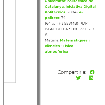
Universitat Politècnica de
Catalunya. Iniciativa Digital
Politècnica
, 2004 ·
e-
politext
, 74
164 p. · · ((3,558MB)(PDF)) ·
ISBN 978-84-9880-227-6 · 7
€
Matèria:
Matemàtiques i
ciències
:
Física
atmosfèrica
Compartir a: