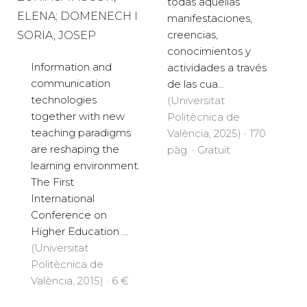
todas aquellas
ELENA; DOMENECH I
manifestaciones,
creencias,
SORIA, JOSEP
conocimientos y
Information and
actividades a través
communication
de las cua...
technologies
(Universitat
together with new
Politècnica de
teaching paradigms
València, 2025) · 170
are reshaping the
pàg. · Gratuït
learning environment.
The First
International
Conference on
Higher Education ...
(Universitat
Politècnica de
València, 2015) · 6 €