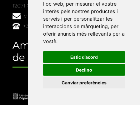
lloc web
,
per mesurar el vostre
12071 Castelló de la Plana
interès pels nostres productes i
e-buc@vives.org
serveis i per personalitzar les
+34 964 72 89 93
interaccions de màrqueting
,
per
oferir anuncis més rellevants per a
vostè
.
Amb el suport
de
Estic d’acord
Declino
Canviar preferències