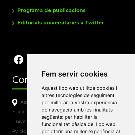
Programa de publicacions
Editorials universitàries a Twitter
Fem servir cookies
Contacte
Aquest lloc web utilitza cookies i
altres tecnologies de seguiment
Xarxa Vives d'Universitats
per millorar la vostra experiència
de navegació amb les finalitats
Edifici Àgora
següents:
per habilitar la
Universitat Jaume I, local 10
funcionalitat bàsica del lloc web
,
Av. de Vicent Sos Baynat, s/n
per oferir una millor experiència al