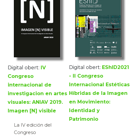
Digital obert:
EShID2021
Digital obert:
IV
- II Congreso
Congreso
Internacional Estéticas
internacional de
Híbridas de la Imagen
investigacion en artes
en Movimiento:
visuales: ANIAV 2019.
Identidad y
Imagen [N] visible
Patrimonio
La IV edición del
Congreso