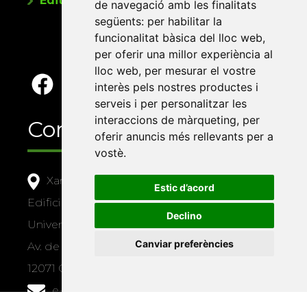
Editorials universitàries a Twitter
de navegació amb les finalitats
següents:
per habilitar la
funcionalitat bàsica del lloc web
,
per oferir una millor experiència al
lloc web
,
per mesurar el vostre
interès pels nostres productes i
serveis i per personalitzar les
interaccions de màrqueting
,
per
Contacte
oferir anuncis més rellevants per a
vostè
.
Xarxa Vives d'Universitats
Estic d’acord
Edifici Àgora
Declino
Universitat Jaume I, local 10
Canviar preferències
Av. de Vicent Sos Baynat, s/n
12071 Castelló de la Plana
e-buc@vives.org