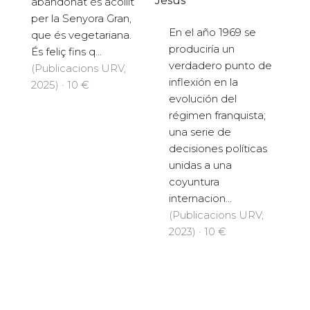
Jesús
abandonat és acollit
per la Senyora Gran,
En el año 1969 se
que és vegetariana.
produciría un
És feliç fins q...
verdadero punto de
(Publicacions URV,
inflexión en la
2025) · 10 €
evolución del
régimen franquista;
una serie de
decisiones políticas
unidas a una
coyuntura
internacion...
(Publicacions URV,
2023) · 10 €