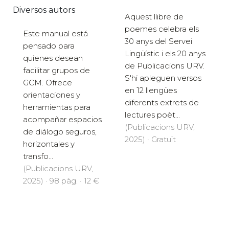
Diversos autors
Aquest llibre de
poemes celebra els
Este manual está
30 anys del Servei
pensado para
Lingüístic i els 20 anys
quienes desean
de Publicacions URV.
facilitar grupos de
S'hi apleguen versos
GCM. Ofrece
en 12 llengües
orientaciones y
diferents extrets de
herramientas para
lectures poèt...
acompañar espacios
(Publicacions URV,
de diálogo seguros,
2025) · Gratuït
horizontales y
transfo...
(Publicacions URV,
2025) · 98 pàg. · 12 €