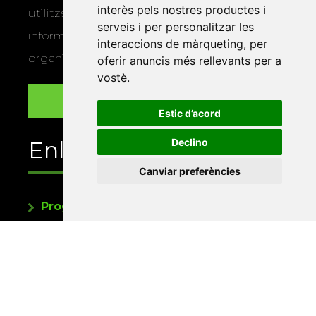
interès pels nostres productes i
utilitzem les vostres dades per a enviar-vos
serveis i per personalitzar les
informació sobre els actes i activitats que
interaccions de màrqueting
,
per
organitza la Xarxa Vives.
oferir anuncis més rellevants per a
vostè
.
Estic d’acord
Declino
Enllaços
Canviar preferències
Programa de publicacions
Editorials universitàries a Twitter