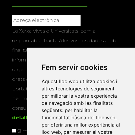
La Xarxa Vives d’Universitats, com a
responsable, tractarà les vostres dades amb la
finalitat de gestionar la vostra subscripció i
informar-vos dels actes i activitats que
Fem servir cookies
organitza la Xarxa Vives. Podeu exercir els
drets d’accés, rectificació, supressió,
Aquest lloc web utilitza cookies i
altres tecnologies de seguiment
portabilitat, limitació o oposició al tractament
per millorar la vostra experiència
per mitjans físics o electrònics. Podeu
de navegació amb les finalitats
consultar la
informació addicional i
següents:
per habilitar la
funcionalitat bàsica del lloc web
,
detallada sobre protecció de dades
.
per oferir una millor experiència al
Si marqueu aquesta casella, consentiu que
lloc web
,
per mesurar el vostre