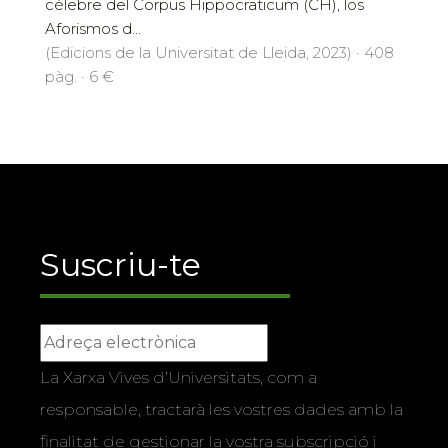
célebre del Corpus Hippocraticum (CH), los
Aforismos d...
(Edicions de la Universitat de Lleida, 2023) · 408
pàg. · 6 €
Suscriu-te
La Xarxa Vives d’Universitats, com a
responsable, tractarà les vostres dades amb la
finalitat de gestionar la vostra subscripció i