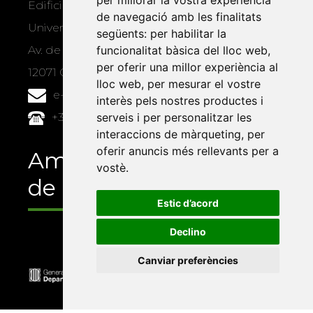
per millorar la vostra experiència
Edifici Àgora
de navegació amb les finalitats
Universitat Jaume I, local 10
següents:
per habilitar la
funcionalitat bàsica del lloc web
,
Av. de Vicent Sos Baynat, s/n
per oferir una millor experiència al
12071 Castelló de la Plana
lloc web
,
per mesurar el vostre
e-buc@vives.org
interès pels nostres productes i
serveis i per personalitzar les
+34 964 72 89 93
interaccions de màrqueting
,
per
oferir anuncis més rellevants per a
Amb el suport
vostè
.
de
Estic d’acord
Declino
Canviar preferències