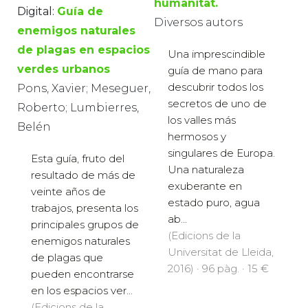
humanitat.
Digital:
Guía de
Diversos autors
enemigos naturales
de plagas en espacios
Una imprescindible
verdes urbanos
guía de mano para
descubrir todos los
Pons, Xavier; Meseguer,
secretos de uno de
Roberto; Lumbierres,
los valles más
Belén
hermosos y
singulares de Europa.
Esta guía, fruto del
Una naturaleza
resultado de más de
exuberante en
veinte años de
estado puro, agua
trabajos, presenta los
ab...
principales grupos de
(Edicions de la
enemigos naturales
Universitat de Lleida,
de plagas que
2016) · 96 pàg. · 15 €
pueden encontrarse
en los espacios ver...
(Edicions de la