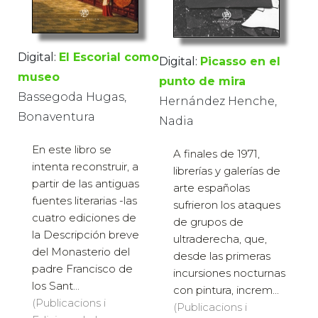
Digital:
El Escorial como
Digital:
Picasso en el
museo
punto de mira
Bassegoda Hugas,
Hernández Henche,
Bonaventura
Nadia
En este libro se
A finales de 1971,
intenta reconstruir, a
librerías y galerías de
partir de las antiguas
arte españolas
fuentes literarias -las
sufrieron los ataques
cuatro ediciones de
de grupos de
la Descripción breve
ultraderecha, que,
del Monasterio del
desde las primeras
padre Francisco de
incursiones nocturnas
los Sant...
con pintura, increm...
(Publicacions i
(Publicacions i