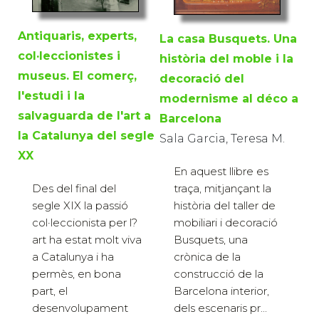
Antiquaris, experts,
La casa Busquets. Una
col·leccionistes i
història del moble i la
museus. El comerç,
decoració del
l'estudi i la
modernisme al déco a
salvaguarda de l'art a
Barcelona
la Catalunya del segle
Sala Garcia, Teresa M.
XX
En aquest llibre es
traça, mitjançant la
Des del final del
història del taller de
segle XIX la passió
mobiliari i decoració
col·leccionista per l?
Busquets, una
art ha estat molt viva
crònica de la
a Catalunya i ha
construcció de la
permès, en bona
Barcelona interior,
part, el
dels escenaris pr...
desenvolupament