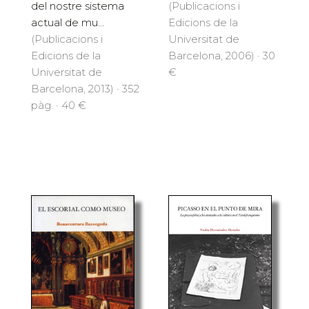
(Publicacions i
del nostre sistema
Edicions de la
actual de mu...
Universitat de
(Publicacions i
Barcelona, 2006) · 30
Edicions de la
€
Universitat de
Barcelona, 2013) · 352
pàg. · 40 €