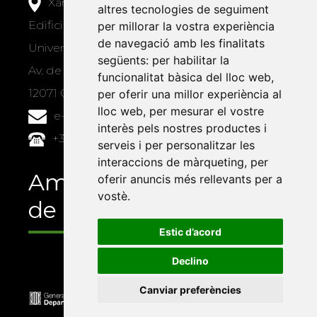
Xarxa Vives d'Universitats
altres tecnologies de seguiment
Edifici Àgora
per millorar la vostra experiència
de navegació amb les finalitats
Universitat Jaume I, local 10
següents:
per habilitar la
Av. de Vicent Sos Baynat, s/n
funcionalitat bàsica del lloc web
,
12071 Castelló de la Plana
per oferir una millor experiència al
lloc web
,
per mesurar el vostre
e-buc@vives.org
interès pels nostres productes i
+34 964 72 89 93
serveis i per personalitzar les
interaccions de màrqueting
,
per
Amb el suport
oferir anuncis més rellevants per a
vostè
.
de
Estic d’acord
Declino
Canviar preferències