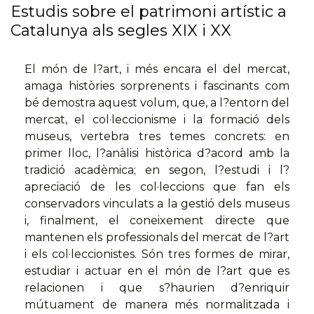
Estudis sobre el patrimoni artístic a
Catalunya als segles XIX i XX
El món de l?art, i més encara el del mercat,
amaga històries sorprenents i fascinants com
bé demostra aquest volum, que, a l?entorn del
mercat, el col·leccionisme i la formació dels
museus, vertebra tres temes concrets: en
primer lloc, l?anàlisi històrica d?acord amb la
tradició acadèmica; en segon, l?estudi i l?
apreciació de les col·leccions que fan els
conservadors vinculats a la gestió dels museus
i, finalment, el coneixement directe que
mantenen els professionals del mercat de l?art
i els col·leccionistes. Són tres formes de mirar,
estudiar i actuar en el món de l?art que es
relacionen i que s?haurien d?enriquir
mútuament de manera més normalitzada i