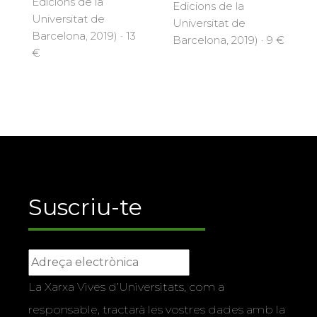
Edicions de la
Edicions de la
Universitat de
Universitat de
Barcelona, 2019) · 13
Barcelona, 2019) · 9 €
€
Suscriu-te
La Xarxa Vives d’Universitats, com a
responsable, tractarà les vostres dades amb la