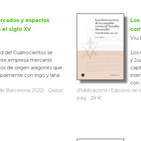
rcados y espacios
Los
el siglo XV
com
Viu
ad del Cuatrocientos se
Los 
nte empresa mercantil
y Ju
ios de origen aragonés que
capi
palmente con trigo y lana.
inte
con..
de Barcelona, 2022) · Gratuït
(Publicacions i Edicions de 
pàg. · 28 €