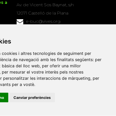
es a
Av. de Vicent Sos Baynat, s/n
12071 Castelló de la Plana
e-buc@vives.org
+34 964 72 89 93
kies
Amb el suport
de
a cookies i altres tecnologies de seguiment per
riència de navegació amb les finalitats següents:
per
at bàsica del lloc web
,
per oferir una millor
,
per mesurar el vostre interès pels nostres
er personalitzar les interaccions de màrqueting
,
per
evants per a vostè
.
ino
Canviar preferències