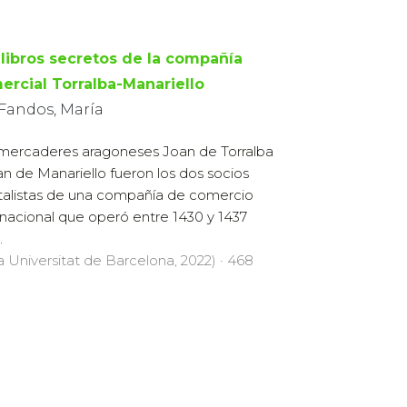
 libros secretos de la compañía
ercial Torralba-Manariello
 Fandos, María
mercaderes aragoneses Joan de Torralba
an de Manariello fueron los dos socios
talistas de una compañía de comercio
rnacional que operó entre 1430 y 1437
.
la Universitat de Barcelona, 2022) · 468