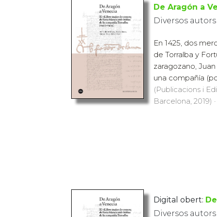
De Aragón a V
Diversos autors
En 1425, dos mer
de Torralba y For­
zaragozano, Juan 
una compañía (pos
(Publicacions i Ed
Barcelona, 2019) ·
Digital obert:
De
Diversos autors