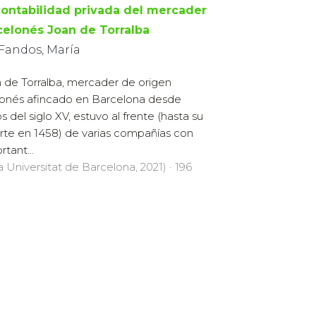
contabilidad privada del mercader
celonés Joan de Torralba
 Fandos, María
 de Torralba, mercader de origen
onés afincado en Barcelona desde
os del siglo XV, estuvo al frente (hasta su
te en 1458) de varias compañías con
rtant...
a Universitat de Barcelona, 2021) · 196