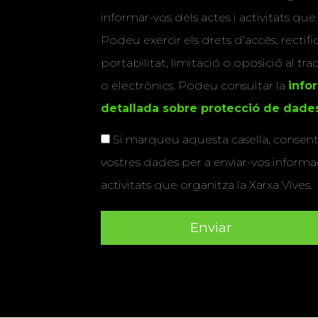
informar-vos dels actes i activitats que
Podeu exercir els drets d’accés, rectifi
portabilitat, limitació o oposició al tr
o electrònics. Podeu consultar la
info
detallada sobre protecció de dade
Si marqueu aquesta casella, consenti
vostres dades per a enviar-vos informac
activitats que organitza la Xarxa Vives.