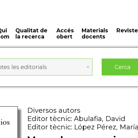
Qui
Qualitat de
Accés
Materials
Reviste
som
la recerca
obert
docents
Cerca
tes les editorials
Diversos autors
Editor tècnic: Abulafia, David
Editor tècnic: López Pérez, Marí