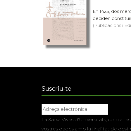
En 1425, dos merc
deciden constitui
(Publicacions i Ed
Suscriu-te
La Xarxa Vives d’Universitats, com a res
vostres dades amb la finalitat de gestio