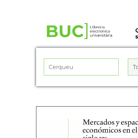
Actualitza les preferències de les cookies
To