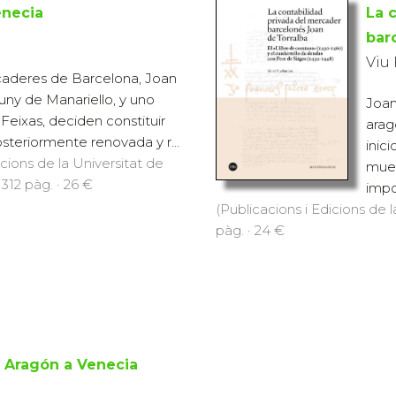
enecia
La 
bar
Viu
caderes de Barcelona, Joan
tuny de Manariello, y uno
Joan
Feixas, deciden constituir
arag
teriormente renovada y r...
inici
icions de la Universitat de
muer
 312 pàg. · 26 €
impo
(Publicacions i Edicions de l
pàg. · 24 €
 Aragón a Venecia