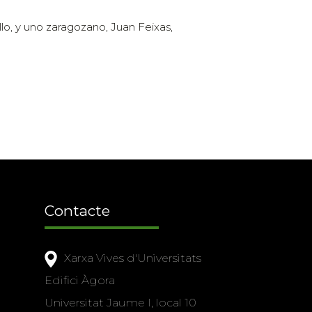
lo, y uno zaragozano, Juan Feixas,
Contacte
Xarxa Vives d'Universitats
Edifici Àgora
Universitat Jaume I, local 10