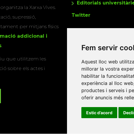
Editorials universitàri
 organitza la Xarxa Vives.
Twitter
cació, supressió,
actament per mitjans físics
rmació addicional i
s
.
Fem servir coo
u que utilitzem les
Aquest lloc web utilitz
ió sobre els actes i
millorar la vostra expe
habilitar la funcionalit
experiència al lloc web
productes i serveis i p
oferir anuncis més rell
Estic d’acord
Decl