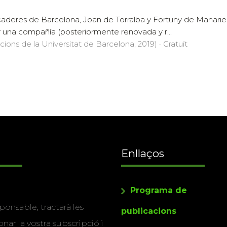
aderes de Barcelona, Joan de Torralba y For­tuny de Manariel
r una compañía (posteriormente renovada y r...
icions de la Universitat de Barcelona, 2019) · Gratuït
Enllaços
Programa de
ponsable, tractarà les
publicacions
nar la vostra subscripció i