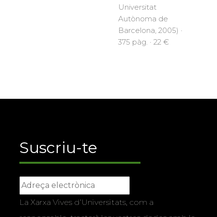
Universitat
Autònoma de
Barcelona, 2005) ·
375 pàg. · 22 €
Suscriu-te
La Xarxa Vives d’Universitats, com a