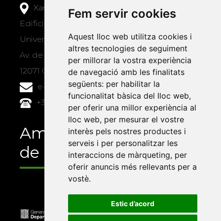
Xarxa Vives d'Universitats
Fem servir cookies
Edifici Àgora
Aquest lloc web utilitza cookies i
Universitat Jaume I, local 10
altres tecnologies de seguiment
Av. de Vicent Sos Baynat, s/n
per millorar la vostra experiència
12071 Castelló de la Plana
de navegació amb les finalitats
següents:
per habilitar la
e-buc@vives.org
funcionalitat bàsica del lloc web
,
+34 964 72 89 93
per oferir una millor experiència al
lloc web
,
per mesurar el vostre
Amb el suport
interès pels nostres productes i
serveis i per personalitzar les
de
interaccions de màrqueting
,
per
oferir anuncis més rellevants per a
vostè
.
Estic d’acord