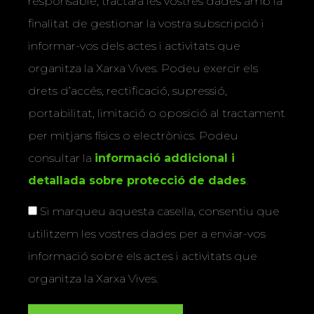
responsable, tractarà les vostres dades amb la
finalitat de gestionar la vostra subscripció i
informar-vos dels actes i activitats que
organitza la Xarxa Vives. Podeu exercir els
drets d’accés, rectificació, supressió,
portabilitat, limitació o oposició al tractament
per mitjans físics o electrònics. Podeu
consultar la
informació addicional i
detallada sobre protecció de dades
.
Si marqueu aquesta casella, consentiu que
utilitzem les vostres dades per a enviar-vos
informació sobre els actes i activitats que
organitza la Xarxa Vives.