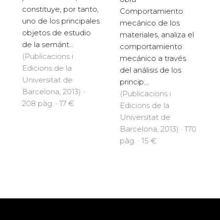
constituye, por tanto,
Comportamiento
uno de los principales
mecánico de los
objetos de estudio
materiales, analiza el
de la semánt...
comportamiento
(Publicacions i
mecánico a través
Edicions de la
del análisis de los
Universitat de
princip...
Barcelona, 2013) ·
(Publicacions i
208 pàg. · 17 €
Edicions de la
Universitat de
Barcelona, 2013) · 170
pàg. · 15 €