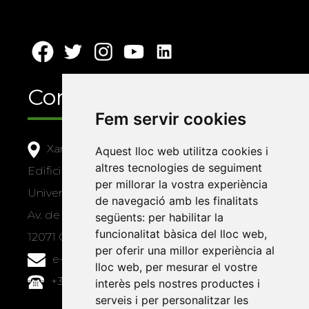
Contacte
Fem servir cookies
Xarxa Vives d'Universitats
Aquest lloc web utilitza cookies i
altres tecnologies de seguiment
Edifici Àgora
per millorar la vostra experiència
Universitat Jaume I, local 10
de navegació amb les finalitats
Av. de Vicent Sos Baynat, s/n
següents:
per habilitar la
funcionalitat bàsica del lloc web
,
12071 Castelló de la Plana
per oferir una millor experiència al
e-buc@vives.org
lloc web
,
per mesurar el vostre
+34 964 72 89 93
interès pels nostres productes i
serveis i per personalitzar les