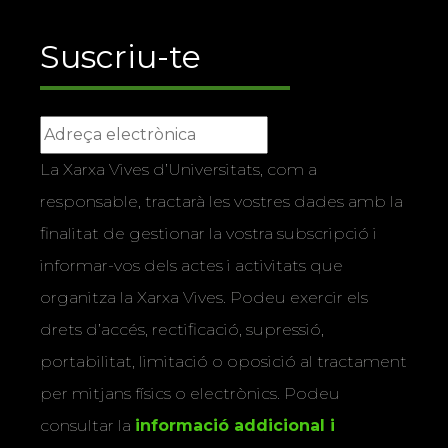
Suscriu-te
La Xarxa Vives d’Universitats, com a
responsable, tractarà les vostres dades amb la
finalitat de gestionar la vostra subscripció i
informar-vos dels actes i activitats que
organitza la Xarxa Vives. Podeu exercir els
drets d’accés, rectificació, supressió,
portabilitat, limitació o oposició al tractament
per mitjans físics o electrònics. Podeu
consultar la
informació addicional i