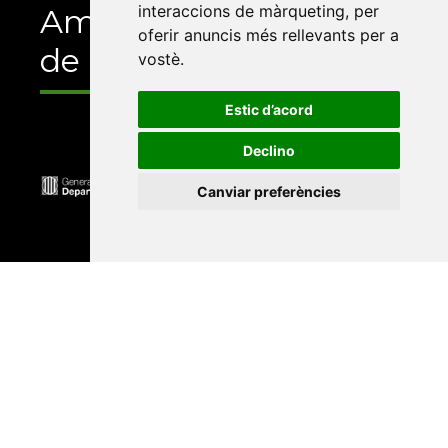
interaccions de màrqueting
,
per
Amb el suport
oferir anuncis més rellevants per a
de
vostè
.
Estic d’acord
Declino
Canviar preferències
Universitat Abat Oliba CEU
•
Universitat d'Alacant
•
Universitat d'Andorra
•
Universitat Autònoma de
Barcelona
•
Universitat de Barcelona
•
Universitat
CEU Cardenal Herrera
•
Universitat de Girona
•
Universitat de les Illes Balears
•
Universitat