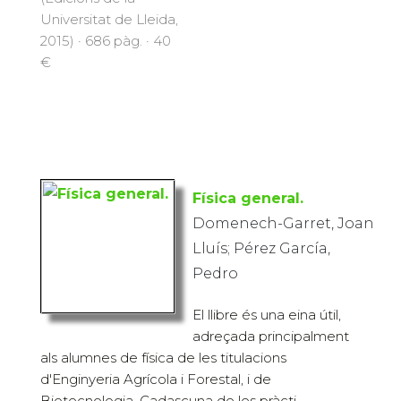
Universitat de Lleida,
2015) · 686 pàg. · 40
€
Física general.
Domenech-Garret, Joan
Lluís; Pérez García,
Pedro
El llibre és una eina útil,
adreçada principalment
als alumnes de física de les titulacions
d'Enginyeria Agrícola i Forestal, i de
Biotecnologia. Cadascuna de les pràcti...