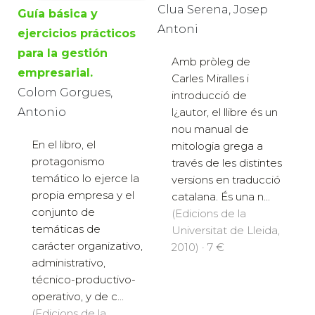
Clua Serena, Josep
Guía básica y
Antoni
ejercicios prácticos
para la gestión
Amb pròleg de
empresarial.
Carles Miralles i
Colom Gorgues,
introducció de
Antonio
l¿autor, el llibre és un
nou manual de
En el libro, el
mitologia grega a
protagonismo
través de les distintes
temático lo ejerce la
versions en traducció
propia empresa y el
catalana. És una n...
conjunto de
(Edicions de la
temáticas de
Universitat de Lleida,
carácter organizativo,
2010) · 7 €
administrativo,
técnico-productivo-
operativo, y de c...
(Edicions de la