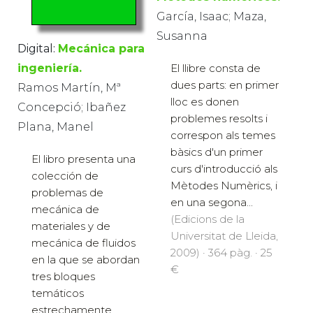
García, Isaac; Maza,
Susanna
Digital:
Mecánica para
ingeniería.
El llibre consta de
dues parts: en primer
Ramos Martín, Mª
lloc es donen
Concepció; Ibañez
problemes resolts i
Plana, Manel
correspon als temes
bàsics d'un primer
El libro presenta una
curs d'introducció als
colección de
Mètodes Numèrics, i
problemas de
en una segona...
mecánica de
(Edicions de la
materiales y de
Universitat de Lleida,
mecánica de fluidos
2009) · 364 pàg. · 25
en la que se abordan
€
tres bloques
temáticos
estrechamente