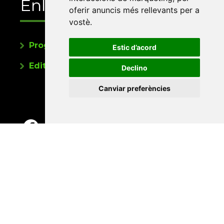
Enllaços
oferir anuncis més rellevants per a
vostè
.
Programa de publicacions
Estic d’acord
Editorials universitàries a Twitter
Declino
Canviar preferències
Contacte
Xarxa Vives d'Universitats
Edifici Àgora