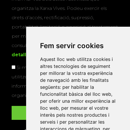
organitza la Xarxa Vives. Podeu exercir els
drets d’accés, rectificació, supressió,
portabilitat, limitació o oposició al tractament
per mitjans físics o electrònics. Podeu
Fem servir cookies
consultar la
informació addicional i
detallada sobre protecció de dades
.
Aquest lloc web utilitza cookies i
altres tecnologies de seguiment
Si marqueu aquesta casella, consentiu que
per millorar la vostra experiència
utilitzem les vostres dades per a enviar-vos
de navegació amb les finalitats
informació sobre els actes i activitats que
següents:
per habilitar la
funcionalitat bàsica del lloc web
,
organitza la Xarxa Vives.
per oferir una millor experiència al
lloc web
,
per mesurar el vostre
interès pels nostres productes i
serveis i per personalitzar les
interaccions de màrqueting
,
per