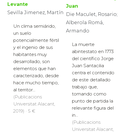
Levante
Juan
Sevilla Jimenez, Martín
Die Maculet, Rosario;
Alberola Romá,
Un clima semiárido,
Armando
un suelo
potencialmente fértil
La muerte
y el ingenio de sus
abintestato en 1773
habitantes muy
del científico Jorge
desarrollado, son
Juan Santacilia
elementos que han
centra el contenido
caracterizado, desde
de este detallado
hace mucho tiempo,
trabajo que,
al territor...
tomando como
(Publicacions
punto de partida la
Universitat Alacant,
relevante figura del
2019) · 5 €
in...
(Publicacions
Universitat Alacant,