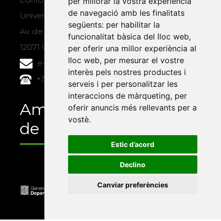
per millorar la vostra experiència
de navegació amb les finalitats
Universitat Jaume I, local 10
següents:
per habilitar la
Av. de Vicent Sos Baynat, s/n
funcionalitat bàsica del lloc web
,
12071 Castelló de la Plana
per oferir una millor experiència al
lloc web
,
per mesurar el vostre
e-buc@vives.org
interès pels nostres productes i
+34 964 72 89 93
serveis i per personalitzar les
interaccions de màrqueting
,
per
Amb el suport
oferir anuncis més rellevants per a
vostè
.
de
Estic d’acord
Declino
Canviar preferències