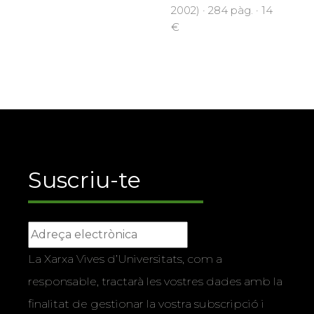
2002) · 284 pàg. · 14
€
Suscriu-te
La Xarxa Vives d’Universitats, com a
responsable, tractarà les vostres dades amb la
finalitat de gestionar la vostra subscripció i