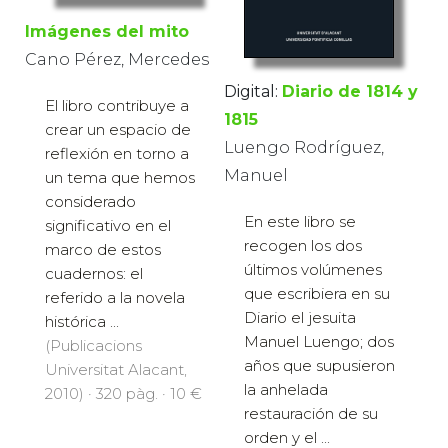
Imágenes del mito
Cano Pérez, Mercedes
Digital:
Diario de 1814 y
El libro contribuye a
1815
crear un espacio de
Luengo Rodríguez,
reflexión en torno a
Manuel
un tema que hemos
considerado
En este libro se
significativo en el
recogen los dos
marco de estos
últimos volúmenes
cuadernos: el
que escribiera en su
referido a la novela
Diario el jesuita
histórica ...
Manuel Luengo; dos
(Publicacions
años que supusieron
Universitat Alacant,
la anhelada
2010) · 320 pàg. · 10 €
restauración de su
orden y el ...