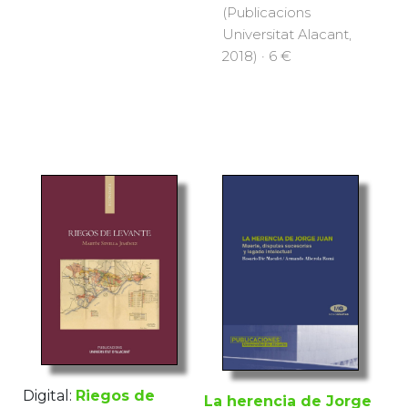
(Publicacions
Universitat Alacant,
2018) · 6 €
Digital:
Riegos de
La herencia de Jorge