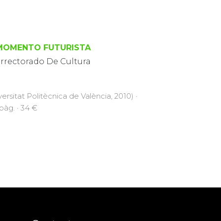
MOMENTO FUTURISTA
errectorado De Cultura
versitat Politècnica de València, 2010) ·
pàg. · 34 €