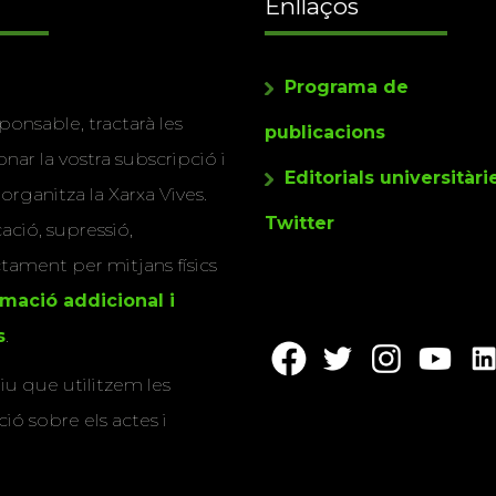
Enllaços
Programa de
ponsable, tractarà les
publicacions
nar la vostra subscripció i
Editorials universitàri
 organitza la Xarxa Vives.
Twitter
cació, supressió,
actament per mitjans físics
rmació addicional i
s
.
u que utilitzem les
ió sobre els actes i