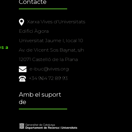
Contacte
Xarxa Vives d'Universitats
Edifici Àgora
Universitat Jaume I, local 10
es a
Av. de Vicent Sos Baynat, s/n
12071 Castelló de la Plana
e-buc@vives.org
+34 964 72 89 93
Amb el suport
de