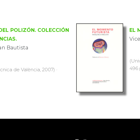
DEL POLIZÓN. COLECCIÓN
EL 
CIAS.
Vic
an Bautista
(Uni
496 
ècnica de València, 2007) ·