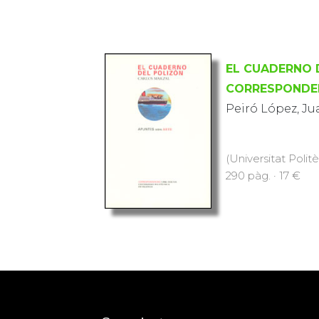
EL CUADERNO 
CORRESPONDEN
Peiró López, Ju
(Universitat Polit
290 pàg. · 17 €