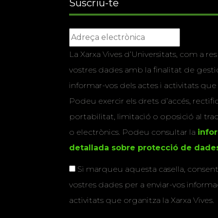
Suscriu-te
La Xarxa Vives d’Universitats, com a res
vostres dades amb la finalitat de gestio
informar-vos dels actes i activitats que
Podeu exercir els drets d’accés, rectifi
portabilitat, limitació o oposició al tr
o electrònics. Podeu consultar la
info
detallada sobre protecció de dade
Si marqueu aquesta casella, consenti
vostres dades per a enviar-vos informac
activitats que organitza la Xarxa Vives.