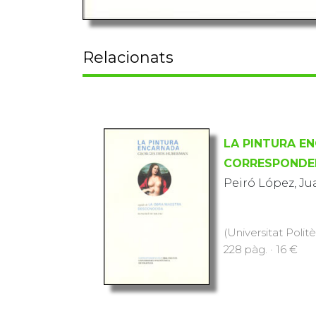
Relacionats
LA PINTURA E
CORRESPONDE
Peiró López, Ju
(Universitat Polit
228 pàg. · 16 €