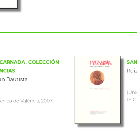
NCARNADA. COLECCIÓN
SAN
NCIAS
Rui
an Bautista
(Uni
16 €
ècnica de València, 2007) ·