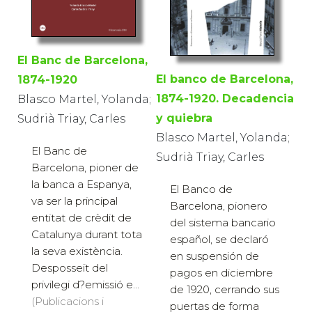
El Banc de Barcelona,
El banco de Barcelona,
1874-1920
1874-1920. Decadencia
Blasco Martel, Yolanda;
y quiebra
Sudrià Triay, Carles
Blasco Martel, Yolanda;
El Banc de
Sudrià Triay, Carles
Barcelona, pioner de
la banca a Espanya,
El Banco de
va ser la principal
Barcelona, pionero
entitat de crèdit de
del sistema bancario
Catalunya durant tota
español, se declaró
la seva existència.
en suspensión de
Desposseït del
pagos en diciembre
privilegi d?emissió e...
de 1920, cerrando sus
(Publicacions i
puertas de forma