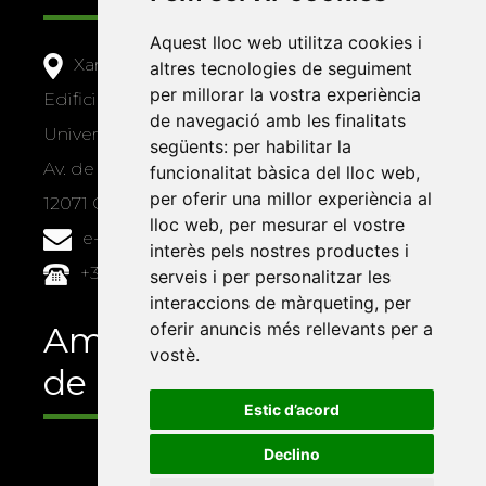
Aquest lloc web utilitza cookies i
Xarxa Vives d'Universitats
altres tecnologies de seguiment
per millorar la vostra experiència
Edifici Àgora
de navegació amb les finalitats
Universitat Jaume I, local 10
següents:
per habilitar la
Av. de Vicent Sos Baynat, s/n
funcionalitat bàsica del lloc web
,
per oferir una millor experiència al
12071 Castelló de la Plana
lloc web
,
per mesurar el vostre
e-buc@vives.org
interès pels nostres productes i
+34 964 72 89 93
serveis i per personalitzar les
interaccions de màrqueting
,
per
oferir anuncis més rellevants per a
Amb el suport
vostè
.
de
Estic d’acord
Declino