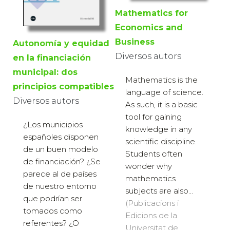
Mathematics for
Economics and
Business
Autonomía y equidad
Diversos autors
en la financiación
municipal: dos
Mathematics is the
principios compatibles
language of science.
Diversos autors
As such, it is a basic
tool for gaining
¿Los municipios
knowledge in any
españoles disponen
scientific discipline.
de un buen modelo
Students often
de financiación? ¿Se
wonder why
parece al de países
mathematics
de nuestro entorno
subjects are also...
que podrían ser
(Publicacions i
tomados como
Edicions de la
referentes? ¿O
Universitat de