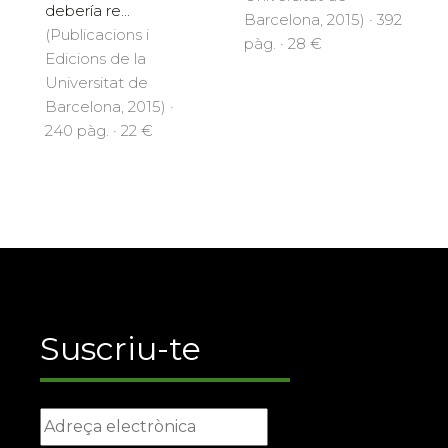
debería re...
Barcelona, 2015) · 392
(Publicacions i
pàg. · 28 €
Edicions de la
Universitat de
Barcelona, 2015) ·
240 pàg. · 22 €
Suscriu-te