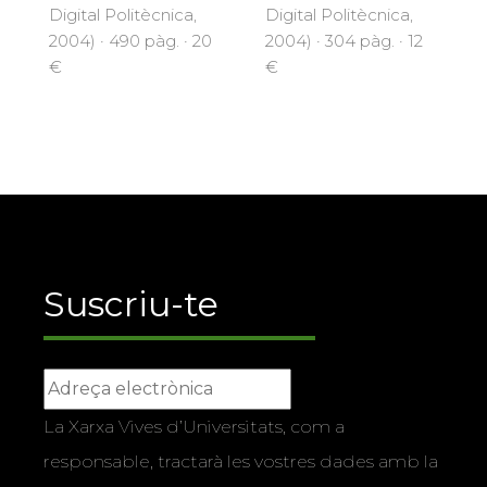
Digital Politècnica,
Digital Politècnica,
2004) · 490 pàg. · 20
2004) · 304 pàg. · 12
€
€
Suscriu-te
La Xarxa Vives d’Universitats, com a
responsable, tractarà les vostres dades amb la