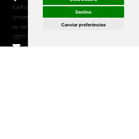
Edifici Àgora
Declino
Universitat Jaume I, local 10
Canviar preferències
Av. de Vicent Sos Baynat, s/n
12071 Castelló de la Plana
e-buc@vives.org
+34 964 72 89 93
Amb el suport
de