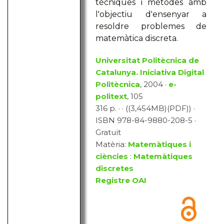
tècniques i mètodes amb
l'objectiu d'ensenyar a
resoldre problemes de
matemàtica discreta.
Universitat Politècnica de
Catalunya. Iniciativa Digital
Politècnica
, 2004 ·
e-
politext
, 105
316 p. · · ((3,454MB)(PDF)) ·
ISBN 978-84-9880-208-5 ·
Gratuït
Matèria:
Matemàtiques i
ciències
:
Matemàtiques
discretes
Registre OAI