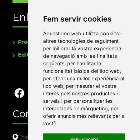
Enllaços
Fem servir cookies
Aquest lloc web utilitza cookies i
altres tecnologies de seguiment
Programa de publicacions
per millorar la vostra experiència
Editorials universitàries a Twitter
de navegació amb les finalitats
següents:
per habilitar la
funcionalitat bàsica del lloc web
,
per oferir una millor experiència al
lloc web
,
per mesurar el vostre
interès pels nostres productes i
serveis i per personalitzar les
interaccions de màrqueting
,
per
Contacte
oferir anuncis més rellevants per a
vostè
.
Xarxa Vives d'Universitats
Estic d’acord