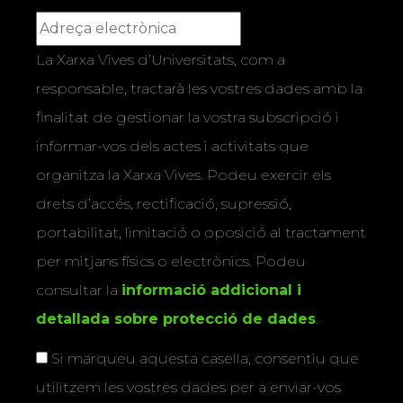
La Xarxa Vives d’Universitats, com a
responsable, tractarà les vostres dades amb la
finalitat de gestionar la vostra subscripció i
informar-vos dels actes i activitats que
organitza la Xarxa Vives. Podeu exercir els
drets d’accés, rectificació, supressió,
portabilitat, limitació o oposició al tractament
per mitjans físics o electrònics. Podeu
consultar la
informació addicional i
detallada sobre protecció de dades
.
Si marqueu aquesta casella, consentiu que
utilitzem les vostres dades per a enviar-vos