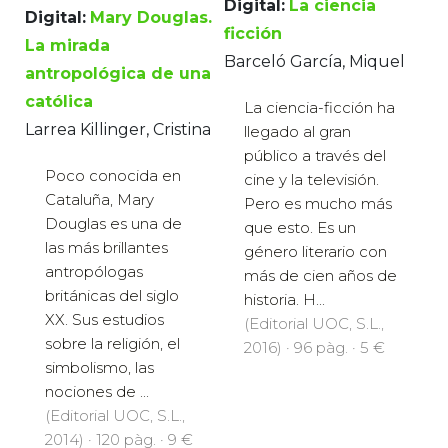
Digital:
La ciencia
Digital:
Mary Douglas.
ficción
La mirada
Barceló García, Miquel
antropológica de una
católica
La ciencia-ficción ha
Larrea Killinger, Cristina
llegado al gran
público a través del
Poco conocida en
cine y la televisión.
Cataluña, Mary
Pero es mucho más
Douglas es una de
que esto. Es un
las más brillantes
género literario con
antropólogas
más de cien años de
británicas del siglo
historia. H...
XX. Sus estudios
(Editorial UOC, S.L.,
sobre la religión, el
2016) · 96 pàg. · 5 €
simbolismo, las
nociones de ...
(Editorial UOC, S.L.,
2014) · 120 pàg. · 9 €