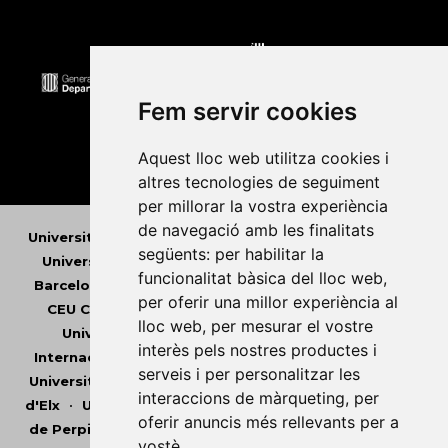
Fem servir cookies
Aquest lloc web utilitza cookies i
altres tecnologies de seguiment
per millorar la vostra experiència
de navegació amb les finalitats
Universitat Abat Oliba CEU
•
Universitat d'Alacant
•
següents:
per habilitar la
Universitat d'Andorra
•
Universitat Autònoma de
funcionalitat bàsica del lloc web
,
Barcelona
•
Universitat de Barcelona
•
Universitat
per oferir una millor experiència al
CEU Cardenal Herrera
•
Universitat de Girona
•
lloc web
,
per mesurar el vostre
Universitat de les Illes Balears
•
Universitat
interès pels nostres productes i
Internacional de Catalunya
•
Universitat Jaume I
•
serveis i per personalitzar les
Universitat de Lleida
•
Universitat Miguel Hernández
interaccions de màrqueting
,
per
d'Elx
•
Universitat Oberta de Catalunya
•
Universitat
oferir anuncis més rellevants per a
de Perpinyà Via Domitia
•
Universitat Politècnica de
vostè
.