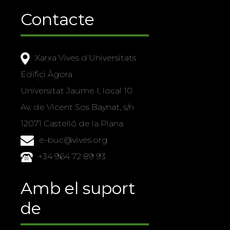
Contacte
Xarxa Vives d'Universitats
Edifici Àgora
Universitat Jaume I, local 10
Av. de Vicent Sos Baynat, s/n
12071 Castelló de la Plana
e-buc@vives.org
+34 964 72 89 93
Amb el suport
de