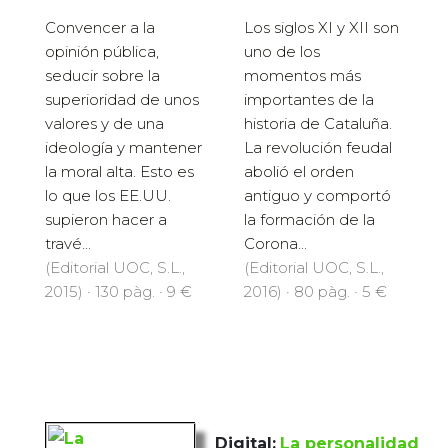
Convencer a la
Los siglos XI y XII son
opinión pública,
uno de los
seducir sobre la
momentos más
superioridad de unos
importantes de la
valores y de una
historia de Cataluña.
ideología y mantener
La revolución feudal
la moral alta. Esto es
abolió el orden
lo que los EE.UU.
antiguo y comportó
supieron hacer a
la formación de la
travé...
Corona...
(Editorial UOC, S.L.,
(Editorial UOC, S.L.,
2015) · 130 pàg. · 9 €
2016) · 80 pàg. · 5 €
Digital:
La personalidad