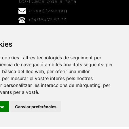
12071 Castelló de la Plana
e-buc@vives.org
+34 964 72 89 93
Amb el suport
de
kies
a cookies i altres tecnologies de seguiment per
riència de navegació amb les finalitats següents:
per
at bàsica del lloc web
,
per oferir una millor
,
per mesurar el vostre interès pels nostres
er personalitzar les interaccions de màrqueting
,
per
evants per a vostè
.
ino
Canviar preferències