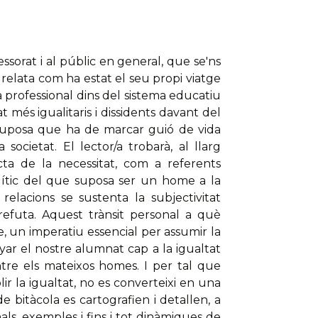
ssorat i al públic en general, que se'ns
relata com ha estat el seu propi viatge
a professional dins del sistema educatiu
t més igualitaris i dissidents davant del
suposa que ha de marcar guió de vida
ocietat. El lector/a trobarà, al llarg
ecta de la necessitat, com a referents
alític del que suposa ser un home a la
 relacions se sustenta la subjectivitat
refuta. Aquest trànsit personal a què
e, un imperatiu essencial per assumir la
ar el nostre alumnat cap a la igualtat
ntre els mateixos homes. I per tal que
r la igualtat, no es converteixi en una
 bitàcola es cartografien i detallen, a
als, exemples i fins i tot dinàmiques de