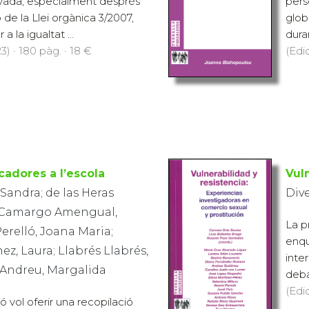
rivada, especialment després
pers
de la Llei orgànica 3/2007,
glob
a la igualtat ...
dura
3) · 180 pàg. · 18 €
(Edi
adores a l’escola
Vuln
andra; de las Heras
Div
; Camargo Amengual,
La p
Perelló, Joana Maria;
enqu
ez, Laura; Llabrés Llabrés,
inte
 Andreu, Margalida
deba
(Edi
 vol oferir una recopilació