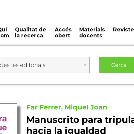
Qui
Qualitat de
Accés
Materials
Reviste
som
la recerca
obert
docents
Cerca
tes les editorials
Far Ferrer, Miquel Joan
Manuscrito para tripul
hacia la igualdad