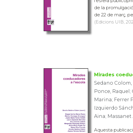
l'esfera publicop
de la promulgació 
de 22 de març, per 
(Edicions UIB, 202
Mirades coeduc
Sedano Colom, S
Ponce, Raquel
Marina; Ferrer 
Izquierdo Sánch
Aina; Massanet
Aquesta publicació