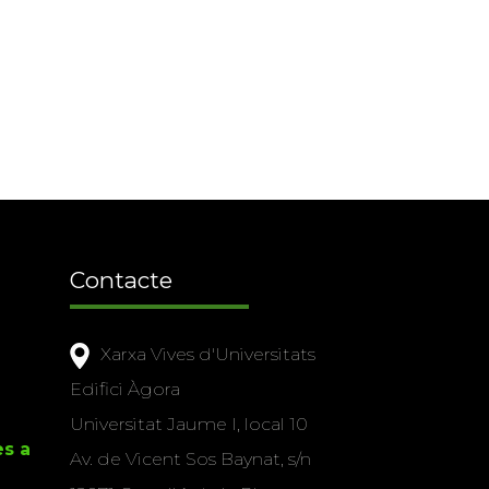
Contacte
Xarxa Vives d'Universitats
Edifici Àgora
Universitat Jaume I, local 10
es a
Av. de Vicent Sos Baynat, s/n