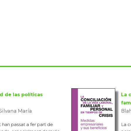
d de las políticas
La c
fami
Silvana María
Bla
at han passat a fer part de
La co