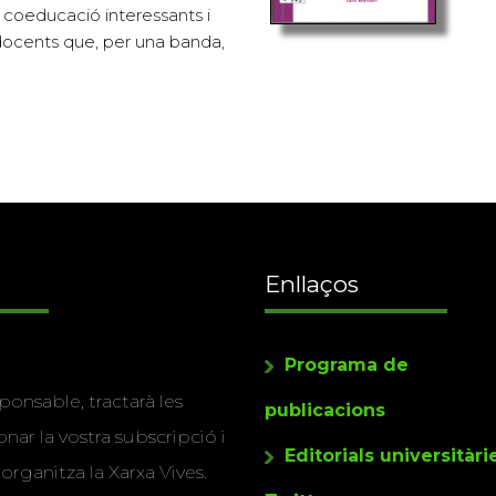
 coeducació interessants i
docents que, per una banda,
Enllaços
Programa de
ponsable, tractarà les
publicacions
nar la vostra subscripció i
Editorials universitàri
 organitza la Xarxa Vives.