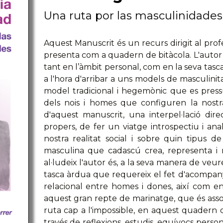
Una ruta por las masculinidades
Aquest Manuscrit és un recurs dirigit al profe
presenta com a quadern de bitàcola. L'autor 
tant en l’àmbit personal, com en la seva tasc
a l'hora d'arribar a uns models de masculinita
model tradicional i hegemònic que es pres
dels nois i homes que configuren la nostra s
d'aquest manuscrit, una interpel·lació dir
propers, de fer un viatge introspectiu i an
nostra realitat social i sobre quin tipus de
masculina que cadascú crea, representa i 
al·ludeix l'autor és, a la seva manera de veur
tasca àrdua que requereix el fet d'acompany
relacional entre homes i dones, així com e
aquest gran repte de marinatge, que és assoli
ruta cap a l'impossible, en aquest quadern de
través de reflexions, estudis, equívocs person