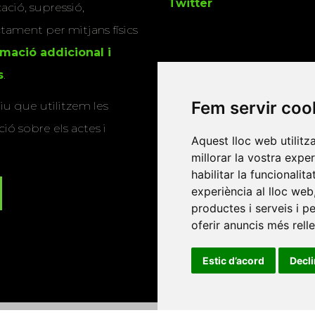
Twitter
cació, supressió,
actament per mitjans físics
rmació addicional i
s
.
Fem servir coo
u que utilitzem les
ió sobre els actes i
Aquest lloc web utilitz
millorar la vostra expe
habilitar la funcionalit
experiència al lloc web
productes i serveis i p
oferir anuncis més rell
Estic d’acord
Decl