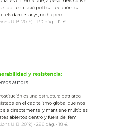
onal és un tema que, a pesar dels canvis
als de la situació política i econòmica
nt els darrers anys, no ha perd...
cions UIB, 2015) · 130 pàg. · 12 €
erabilidad y resistencia:
ersos autors
rostitución es una estructura patriarcal
istada en el capitalismo global que nos
rpela directamente, y mantiene múltiples
tes abiertos dentro y fuera del fem...
cions UIB, 2019) · 286 pàg. · 18 €