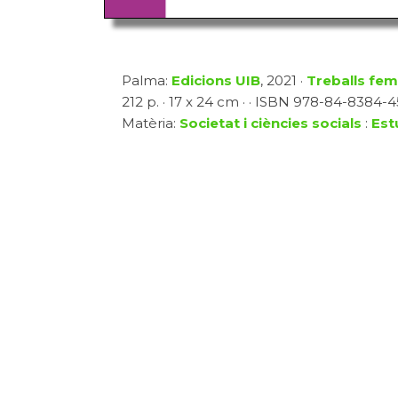
Palma:
Edicions UIB
, 2021 ·
Treballs fem
212 p. · 17 x 24 cm · · ISBN 978-84-8384-45
Matèria:
Societat i ciències socials
:
Est