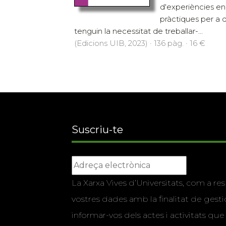
d'experiències en
pràctiques per a 
tenguin la necessitat de treballar-...
(Edicions UIB, 2023) · 136 pàg. · 16 €
Suscriu-te
La Xarxa Vives d’Universitats, com a res
vostres dades amb la finalitat de gestio
informar-vos dels actes i activitats que