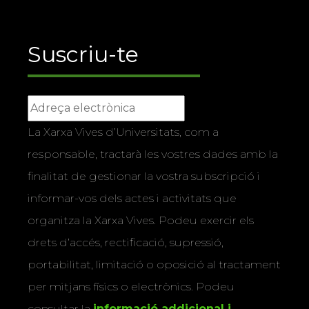
Suscriu-te
La Xarxa Vives d’Universitats, com a
responsable, tractarà les vostres dades amb la
finalitat de gestionar la vostra subscripció i
informar-vos dels actes i activitats que
organitza la Xarxa Vives. Podeu exercir els
drets d’accés, rectificació, supressió,
portabilitat, limitació o oposició al tractament
per mitjans físics o electrònics. Podeu
consultar la
informació addicional i