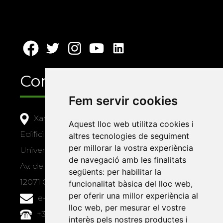
Contacte
Fem servir cookies
Xarxa Vives d'Universitats
Aquest lloc web utilitza cookies i
Edifici Àgora
altres tecnologies de seguiment
per millorar la vostra experiència
Universitat Jaume I, local 10
de navegació amb les finalitats
Av. de Vicent Sos Baynat, s/n
següents:
per habilitar la
12071 Castelló de la Plana
funcionalitat bàsica del lloc web
,
per oferir una millor experiència al
e-buc@vives.org
lloc web
,
per mesurar el vostre
+34 964 72 89 93
interès pels nostres productes i