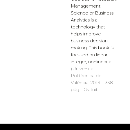
Management
Science or Business
Analytics is a
technology that
helps improve
business decision
making. This book is
focused on linear,
integer, nonlinear a...
(Universitat
Politècnica de
València, 2014) · 338
pàg. · Gratuït