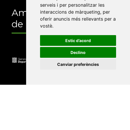
serveis i per personalitzar les
Amb el suport
interaccions de màrqueting
,
per
oferir anuncis més rellevants per a
de
vostè
.
Estic d’acord
Declino
Canviar preferències
Universitat Abat Oliba CEU
•
Universitat d'Alacant
•
Universitat d'Andorra
•
Universitat Autònoma de
Barcelona
•
Universitat de Barcelona
•
Universitat
CEU Cardenal Herrera
•
Universitat de Girona
•