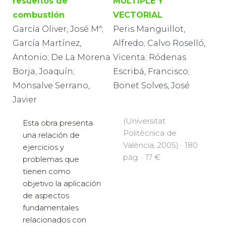
resueltos de
MÚLTIPLE Y
combustión
VECTORIAL
García Oliver, José Mª;
Peris Manguillot,
García Martínez,
Alfredo; Calvo Roselló,
Antonio; De La Morena
Vicenta; Ródenas
Borja, Joaquín;
Escribá, Francisco;
Monsalve Serrano,
Bonet Solves, José
Javier
(Universitat
Esta obra presenta
Politècnica de
una relación de
València, 2005) · 180
ejercicios y
pàg. · 17 €
problemas que
tienen como
objetivo la aplicación
de aspectos
fundamentales
relacionados con