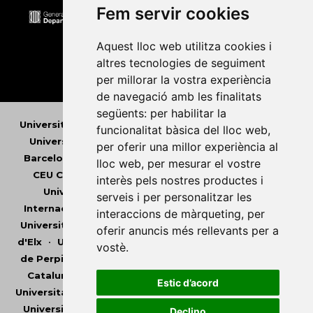
Fem servir cookies
Aquest lloc web utilitza cookies i
altres tecnologies de seguiment
per millorar la vostra experiència
de navegació amb les finalitats
següents:
per habilitar la
Universitat Abat Oliba CEU
•
Universitat d'Alacant
•
funcionalitat bàsica del lloc web
,
Universitat d'Andorra
•
Universitat Autònoma de
per oferir una millor experiència al
Barcelona
•
Universitat de Barcelona
•
Universitat
lloc web
,
per mesurar el vostre
CEU Cardenal Herrera
•
Universitat de Girona
•
interès pels nostres productes i
Universitat de les Illes Balears
•
Universitat
serveis i per personalitzar les
Internacional de Catalunya
•
Universitat Jaume I
•
interaccions de màrqueting
,
per
Universitat de Lleida
•
Universitat Miguel Hernández
oferir anuncis més rellevants per a
d'Elx
•
Universitat Oberta de Catalunya
•
Universitat
vostè
.
de Perpinyà Via Domitia
•
Universitat Politècnica de
Catalunya
•
Universitat Politècnica de València
•
Estic d’acord
Universitat Pompeu Fabra
•
Universitat Ramon Llull
•
Universitat Rovira i Virgili
•
Universitat de Sàsser
•
Declino