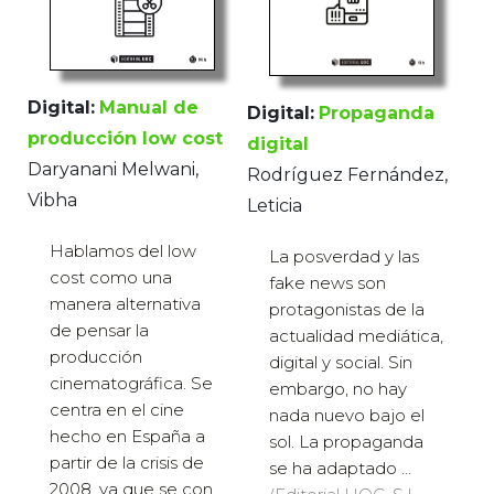
Digital:
Manual de
Digital:
Propaganda
producción low cost
digital
Daryanani Melwani,
Rodríguez Fernández,
Vibha
Leticia
Hablamos del low
La posverdad y las
cost como una
fake news son
manera alternativa
protagonistas de la
de pensar la
actualidad mediática,
producción
digital y social. Sin
cinematográfica. Se
embargo, no hay
centra en el cine
nada nuevo bajo el
hecho en España a
sol. La propaganda
partir de la crisis de
se ha adaptado ...
2008, ya que se con...