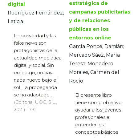
estratégica de
digital
campañas publicitarias
Rodríguez Fernández,
y de relaciones
Leticia
públicas en los
La posverdad y las
entornos online
fake news son
García Ponce, Damián;
protagonistas de la
Mercado Sáez, María
actualidad mediática,
Teresa; Monedero
digital y social. Sin
Morales, Carmen del
embargo, no hay
nada nuevo bajo el
Rocío
sol. La propaganda
se ha adaptado ...
El presente libro
(Editorial UOC, S.L.,
tiene como objetivo
2021) · 7 €
ayudar a los jóvenes
profesionales a
entender los
conceptos básicos