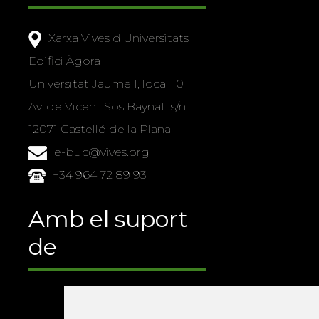
Xarxa Vives d'Universitats
Edifici Àgora
Universitat Jaume I, local 10
Av. de Vicent Sos Baynat, s/n
12071 Castelló de la Plana
e-buc@vives.org
+34 964 72 89 93
Amb el suport
de