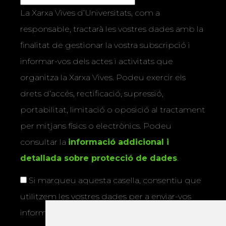
La Xarxa Vives d’Universitats, com a
responsable, tractarà les vostres dades amb la
finalitat de gestionar la vostra subscripció i
informar-vos dels actes i activitats que
organitza la Xarxa Vives. Podeu exercir els
drets d’accés, rectificació, supressió,
portabilitat, limitació o oposició al tractament
per mitjans físics o electrònics. Podeu
consultar la
informació addicional i
detallada sobre protecció de dades
.
Si marqueu aquesta casella, consentiu que
utilitzem les vostres dades per a enviar-vos
informació sobre els actes i activitats que