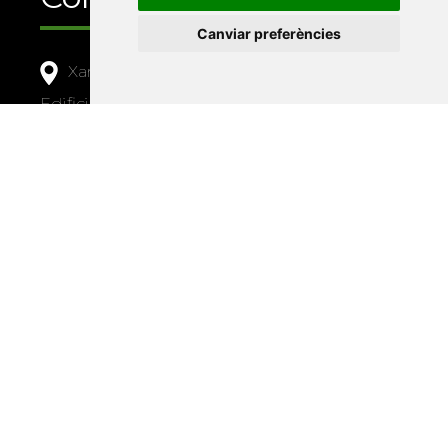
Canviar preferències
Xarxa Vives d'Universitats
Edifici Àgora
Universitat Jaume I, local 10
Av. de Vicent Sos Baynat, s/n
12071 Castelló de la Plana
e-buc@vives.org
+34 964 72 89 93
Amb el suport
de