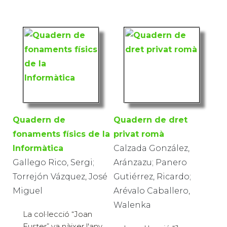
Quadern de
Quadern de dret
fonaments físics de la
privat romà
Informàtica
Calzada González,
Gallego Rico, Sergi;
Aránzazu; Panero
Torrejón Vázquez, José
Gutiérrez, Ricardo;
Miguel
Arévalo Caballero,
Walenka
La col·lecció “Joan
Fuster” va nàixer l'any