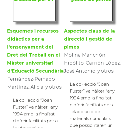
Esquemes i recursos
Aspectes claus de la
didàctics per a
direcció i gestió de
l'ensenyament del
pimes
Dret del Treball en el
Molina Manchón,
Màster universitari
Hipólito; Carrión López,
d'Educació Secundària
José Antonio; y otros
Fernández-Peinado
La col·lecció “Joan
Martínez, Alicia; y otros
Fuster” va nàixer l'any
1994 amb la finalitat
La col·lecció “Joan
d'oferir facilitats per a
Fuster” va nàixer l'any
l'elaboració de
1994 amb la finalitat
materials curriculars
d'oferir facilitats per a
que possibilitaren un
l'elaboració de