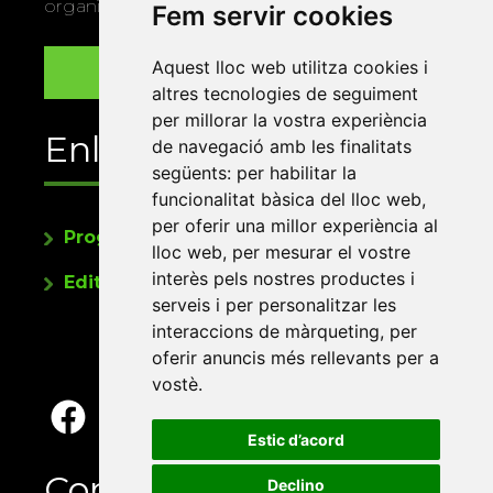
organitza la Xarxa Vives.
Fem servir cookies
Aquest lloc web utilitza cookies i
altres tecnologies de seguiment
per millorar la vostra experiència
Enllaços
de navegació amb les finalitats
següents:
per habilitar la
funcionalitat bàsica del lloc web
,
per oferir una millor experiència al
Programa de publicacions
lloc web
,
per mesurar el vostre
interès pels nostres productes i
Editorials universitàries a Twitter
serveis i per personalitzar les
interaccions de màrqueting
,
per
oferir anuncis més rellevants per a
vostè
.
Estic d’acord
Contacte
Declino