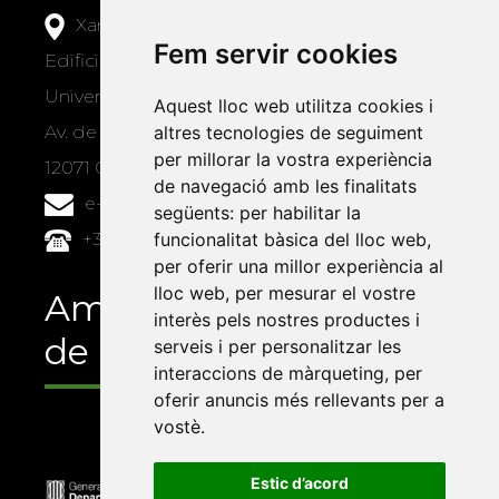
Xarxa Vives d'Universitats
Fem servir cookies
Edifici Àgora
Universitat Jaume I, local 10
Aquest lloc web utilitza cookies i
altres tecnologies de seguiment
Av. de Vicent Sos Baynat, s/n
per millorar la vostra experiència
12071 Castelló de la Plana
de navegació amb les finalitats
e-buc@vives.org
següents:
per habilitar la
funcionalitat bàsica del lloc web
,
+34 964 72 89 93
per oferir una millor experiència al
lloc web
,
per mesurar el vostre
Amb el suport
interès pels nostres productes i
de
serveis i per personalitzar les
interaccions de màrqueting
,
per
oferir anuncis més rellevants per a
vostè
.
Estic d’acord