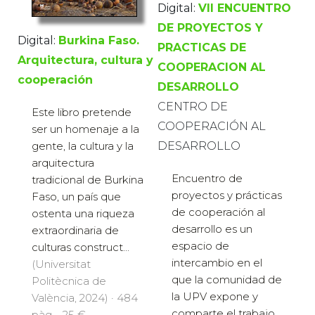
Digital:
VII ENCUENTRO
DE PROYECTOS Y
Digital:
Burkina Faso.
PRACTICAS DE
Arquitectura, cultura y
COOPERACION AL
cooperación
DESARROLLO
CENTRO DE
Este libro pretende
COOPERACIÓN AL
ser un homenaje a la
DESARROLLO
gente, la cultura y la
arquitectura
Encuentro de
tradicional de Burkina
proyectos y prácticas
Faso, un país que
de cooperación al
ostenta una riqueza
desarrollo es un
extraordinaria de
espacio de
culturas construct...
intercambio en el
(Universitat
que la comunidad de
Politècnica de
la UPV expone y
València, 2024) · 484
comparte el trabajo
pàg. · 25 €