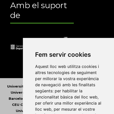
Amb el suport
de
Fem servir cookies
Aquest lloc web utilitza cookies i
altres tecnologies de seguiment
per millorar la vostra experiència
de navegació amb les finalitats
Universitat Abat Oliba CEU
•
Universitat d'Alacant
•
següents:
per habilitar la
Universitat d'Andorra
•
Universitat Autònoma de
funcionalitat bàsica del lloc web
,
Barcelona
•
Universitat de Barcelona
•
Universitat
per oferir una millor experiència al
CEU Cardenal Herrera
•
Universitat de Girona
•
lloc web
,
per mesurar el vostre
Universitat de les Illes Balears
•
Universitat