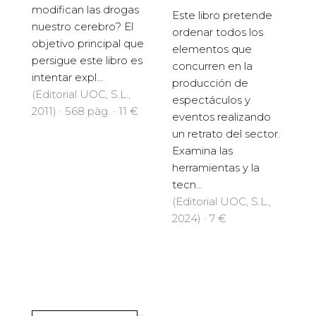
modifican las drogas
Este libro pretende
nuestro cerebro? El
ordenar todos los
objetivo principal que
elementos que
persigue este libro es
concurren en la
intentar expl...
producción de
(Editorial UOC, S.L.,
espectáculos y
2011) · 568 pàg. · 11 €
eventos realizando
un retrato del sector.
Examina las
herramientas y la
tecn...
(Editorial UOC, S.L.,
2024) · 7 €