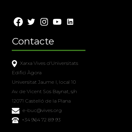
Contacte
Xarxa Vives d'Universitats
Edifici Àgora
Universitat Jaume I, local 10
Av. de Vicent Sos Baynat, s/n
12071 Castelló de la Plana
e-buc@vives.org
+34 964 72 89 93