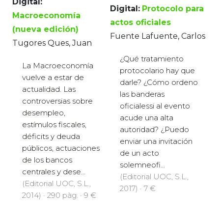
Digital:
Digital:
Protocolo para
Macroeconomía
actos oficiales
(nueva edición)
Fuente Lafuente, Carlos
Tugores Ques, Juan
¿Qué tratamiento
La Macroeconomía
protocolario hay que
vuelve a estar de
darle? ¿Cómo ordeno
actualidad. Las
las banderas
controversias sobre
oficialessi al evento
desempleo,
acude una alta
estímulos fiscales,
autoridad? ¿Puedo
déficits y deuda
enviar una invitación
públicos, actuaciones
de un acto
de los bancos
solemneofi...
centrales y dese...
(Editorial UOC, S.L.,
(Editorial UOC, S.L.,
2017) · 7 €
2014) · 290 pàg. · 9 €