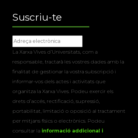
Suscriu-te
La Xarxa Vives d’Universitats, com a
responsable, tractarà les vostres dades amb la
finalitat de gestionar la vostra subscripció i
informar-vos dels actes i activitats que
organitza la Xarxa Vives. Podeu exercir els
drets d’accés, rectificació, supressió,
portabilitat, limitació o oposició al tractament
per mitjans físics o electrònics. Podeu
consultar la
informació addicional i