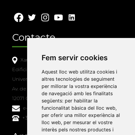
Contacte
Fem servir cookies
Xarxa Vives d'Universitats
Edifici Àgora
Aquest lloc web utilitza cookies i
altres tecnologies de seguiment
Universitat Jaume I, local 10
per millorar la vostra experiència
Av. de Vicent Sos Baynat, s/n
de navegació amb les finalitats
12071 Castelló de la Plana
següents:
per habilitar la
funcionalitat bàsica del lloc web
,
e-buc@vives.org
per oferir una millor experiència al
+34 964 72 89 93
lloc web
,
per mesurar el vostre
interès pels nostres productes i