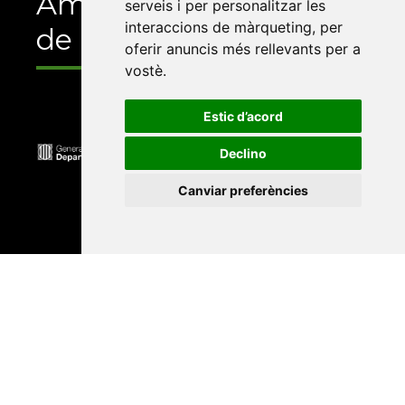
Amb el suport
serveis i per personalitzar les
interaccions de màrqueting
,
per
de
oferir anuncis més rellevants per a
vostè
.
Estic d’acord
Declino
Canviar preferències
Universitat Abat Oliba CEU
•
Universitat d'Alacant
•
Universitat d'Andorra
•
Universitat Autònoma de
Barcelona
•
Universitat de Barcelona
•
Universitat
CEU Cardenal Herrera
•
Universitat de Girona
•
Universitat de les Illes Balears
•
Universitat
Internacional de Catalunya
•
Universitat Jaume I
•