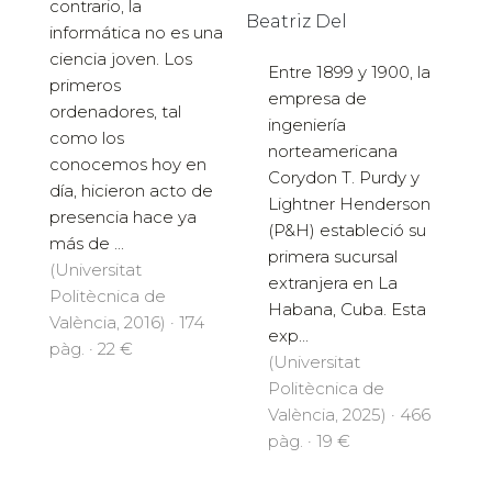
contrario, la
Beatriz Del
informática no es una
ciencia joven. Los
Entre 1899 y 1900, la
primeros
empresa de
ordenadores, tal
ingeniería
como los
norteamericana
conocemos hoy en
Corydon T. Purdy y
día, hicieron acto de
Lightner Henderson
presencia hace ya
(P&H) estableció su
más de ...
primera sucursal
(Universitat
extranjera en La
Politècnica de
Habana, Cuba. Esta
València, 2016) · 174
exp...
pàg. · 22 €
(Universitat
Politècnica de
València, 2025) · 466
pàg. · 19 €