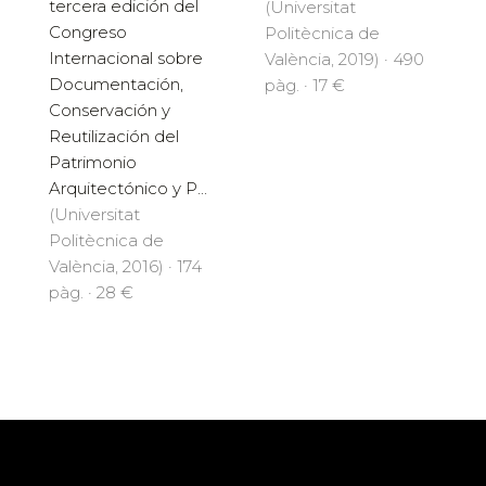
tercera edición del
(Universitat
Congreso
Politècnica de
Internacional sobre
València, 2019) · 490
Documentación,
pàg. · 17 €
Conservación y
Reutilización del
Patrimonio
Arquitectónico y P...
(Universitat
Politècnica de
València, 2016) · 174
pàg. · 28 €