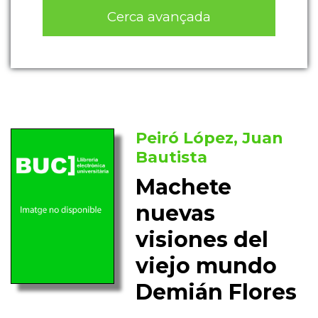
Cerca avançada
Peiró López, Juan
Bautista
Machete
nuevas
visiones del
viejo mundo
Demián Flores