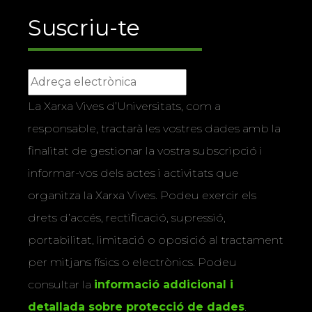
Suscriu-te
La Xarxa Vives d’Universitats, com a
responsable, tractarà les vostres dades amb la
finalitat de gestionar la vostra subscripció i
informar-vos dels actes i activitats que
organitza la Xarxa Vives. Podeu exercir els
drets d’accés, rectificació, supressió,
portabilitat, limitació o oposició al tractament
per mitjans físics o electrònics. Podeu
consultar la
informació addicional i
detallada sobre protecció de dades
.