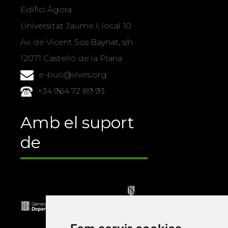
Edifici Àgora
Universitat Jaume I, local 10
Av. de Vicent Sos Baynat, s/n
12071 Castelló de la Plana
e-buc@vives.org
+34 964 72 89 93
Amb el suport
de