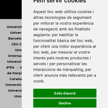
Fem servir cookies
Aquest lloc web utilitza cookies i
altres tecnologies de seguiment
per millorar la vostra experiència
Universitat Abat Oliba CEU
•
Universitat d'Alacant
•
de navegació amb les finalitats
Universitat d'Andorra
•
Universitat Autònoma de
següents:
per habilitar la
Barcelona
•
Universitat de Barcelona
•
Universitat
funcionalitat bàsica del lloc web
,
CEU Cardenal Herrera
•
Universitat de Girona
•
per oferir una millor experiència al
Universitat de les Illes Balears
•
Universitat
lloc web
,
per mesurar el vostre
Internacional de Catalunya
•
Universitat Jaume I
•
interès pels nostres productes i
Universitat de Lleida
•
Universitat Miguel Hernández
serveis i per personalitzar les
d'Elx
•
Universitat Oberta de Catalunya
•
Universitat
interaccions de màrqueting
,
per
de Perpinyà Via Domitia
•
Universitat Politècnica de
oferir anuncis més rellevants per a
Catalunya
•
Universitat Politècnica de València
•
vostè
.
Universitat Pompeu Fabra
•
Universitat Ramon Llull
•
Universitat Rovira i Virgili
•
Universitat de Sàsser
•
Estic d’acord
Universitat de València
•
Universitat de Vic -
Universitat Central de Catalunya
Declino