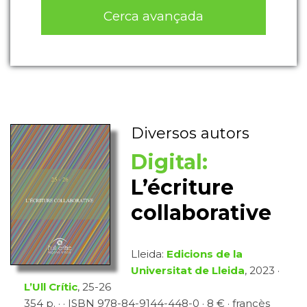
Cerca avançada
Diversos autors
Digital:
L’écriture
collaborative
Lleida:
Edicions de la
Universitat de Lleida
, 2023 ·
L’Ull Crític
, 25-26
354 p. · · ISBN 978-84-9144-448-0 · 8 € · francès