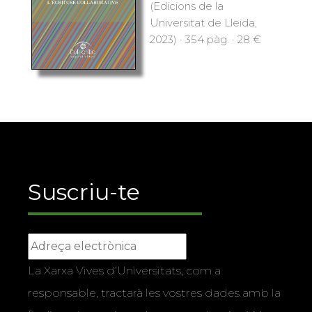
(Edicions de la
Universitat de Lleida,
2023) · 354 pàg. · 28 €
Suscriu-te
La Xarxa Vives d’Universitats, com a
responsable, tractarà les vostres dades amb la