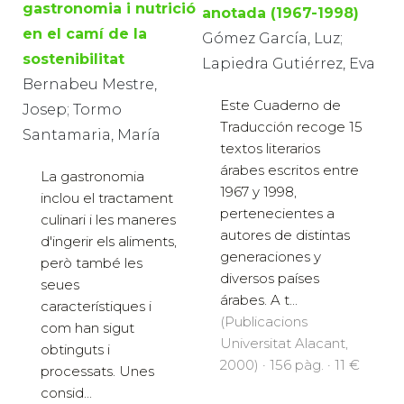
gastronomia i nutrició
anotada (1967-1998)
en el camí de la
Gómez García, Luz;
sostenibilitat
Lapiedra Gutiérrez, Eva
Bernabeu Mestre,
Este Cuaderno de
Josep; Tormo
Traducción recoge 15
Santamaria, María
textos literarios
árabes escritos entre
La gastronomia
1967 y 1998,
inclou el tractament
pertenecientes a
culinari i les maneres
autores de distintas
d'ingerir els aliments,
generaciones y
però també les
diversos países
seues
árabes. A t...
característiques i
(Publicacions
com han sigut
Universitat Alacant,
obtinguts i
2000) · 156 pàg. · 11 €
processats. Unes
consid...