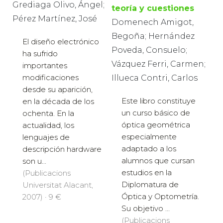
Grediaga Olivo, Ángel;
teoría y cuestiones
Pérez Martínez, José
Domenech Amigot,
Begoña; Hernández
El diseño electrónico
Poveda, Consuelo;
ha sufrido
Vázquez Ferri, Carmen;
importantes
modificaciones
Illueca Contri, Carlos
desde su aparición,
Este libro constituye
en la década de los
un curso básico de
ochenta. En la
óptica geométrica
actualidad, los
especialmente
lenguajes de
adaptado a los
descripción hardware
alumnos que cursan
son u...
estudios en la
(Publicacions
Diplomatura de
Universitat Alacant,
Óptica y Optometría.
2007) · 9 €
Su objetivo ...
(Publicacions