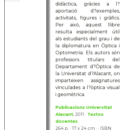
didàctica, gràcies a l?
aportació d?exemples,
activitats, figures i gràfics.
Per això, aquest llibre
resulta especialment útil
als estudiants del grau i de
la diplomatura en Òptica i
Optometria. Els autors són
professors titulars del
Departament d?Òptica de
la Universitat d?Alacant, on
imparteixen assignatures
vinculades a l?òptica visual
i geomètrica.
Publicacions Universitat
Alacant
, 2011 ·
Textos
docentes
264 p. · 17 x 24 cm · · ISBN