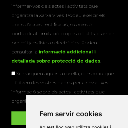
informar-vos dels actes i activitats que
organitza la Xarxa Vives. Podeu exercir els
drets d’accés, rectificació, supressió,
portabilitat, limitació o oposició al tractament
per mitjans físics o electrònics. Podeu
consultar la
informació addicional i
detallada sobre protecció de dades
.
Si marqueu aquesta casella, consentiu que
utilitzem les vostres dades per a enviar-vos
informació sobre els actes i activitats que
organitza la Xarxa Vives.
Fem servir cookies
Aquest lloc web utilitza cookies i