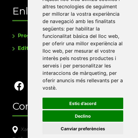
altres tecnologies de seguiment
Enllaços
per millorar la vostra experiència
de navegació amb les finalitats
següents:
per habilitar la
Programa de publicacions
funcionalitat bàsica del lloc web
,
per oferir una millor experiència al
Editorials universitàries a Twitter
lloc web
,
per mesurar el vostre
interès pels nostres productes i
serveis i per personalitzar les
interaccions de màrqueting
,
per
oferir anuncis més rellevants per a
vostè
.
Contacte
Estic d’acord
Declino
Canviar preferències
Xarxa Vives d'Universitats