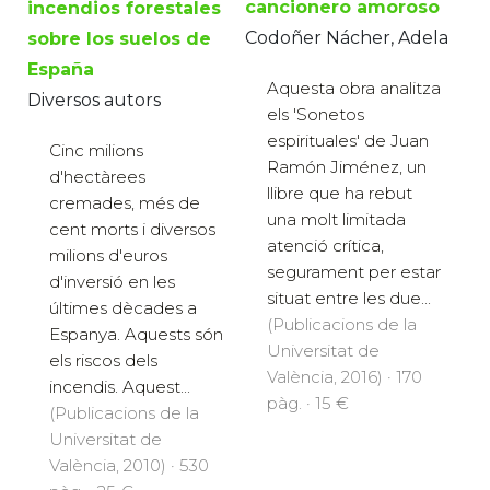
cancionero amoroso
incendios forestales
Codoñer Nácher, Adela
sobre los suelos de
España
Aquesta obra analitza
Diversos autors
els 'Sonetos
espirituales' de Juan
Cinc milions
Ramón Jiménez, un
d'hectàrees
llibre que ha rebut
cremades, més de
una molt limitada
cent morts i diversos
atenció crítica,
milions d'euros
segurament per estar
d'inversió en les
situat entre les due...
últimes dècades a
(Publicacions de la
Espanya. Aquests són
Universitat de
els riscos dels
València, 2016) · 170
incendis. Aquest...
pàg. · 15 €
(Publicacions de la
Universitat de
València, 2010) · 530