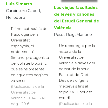
Luis Simarro
Las viejas facultades
Carpintero Capell,
de leyes y cánones
Heliodoro
del Estudi General de
València
Primer catedràtic de
Psicologia de la
Peset Reig, Mariano
Universitat
Un recorregut per la
espanyola, el
història de la
professor Luis
Universitat de
Simarro, protagonista
València a través del
del collage biogràfic
passat de la seua
que se'ns presenta
Facultat de Dret.
en aquestes pàgines,
Des dels orígens
va ser un...
medievals fins al
(Publicacions de la
segle XVIII, aquest
Universitat de
estudi ...
València, 2014) · 248
(Publicacions de la
pàg. · 20 €