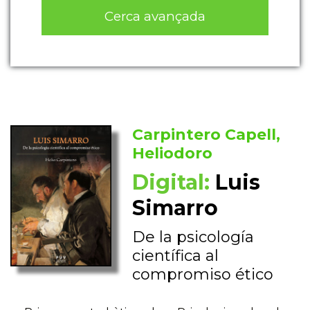
Cerca avançada
Carpintero Capell,
Heliodoro
Digital:
Luis
Simarro
De la psicología
científica al
compromiso ético