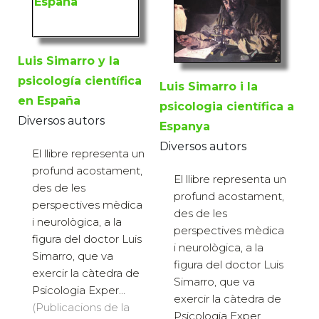
Luis Simarro y la
psicología científica
Luis Simarro i la
en España
psicologia científica a
Diversos autors
Espanya
Diversos autors
El llibre representa un
profund acostament,
El llibre representa un
des de les
profund acostament,
perspectives mèdica
des de les
i neurològica, a la
perspectives mèdica
figura del doctor Luis
i neurològica, a la
Simarro, que va
figura del doctor Luis
exercir la càtedra de
Simarro, que va
Psicologia Exper...
exercir la càtedra de
(Publicacions de la
Psicologia Exper...