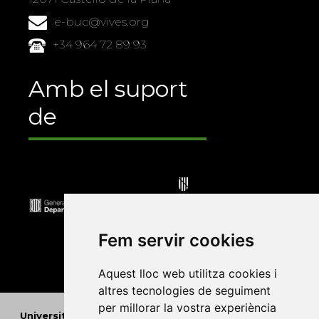
e-buc@vives.org
+34 964 72 89 93
Amb el suport
de
Fem servir cookies
Aquest lloc web utilitza cookies i
altres tecnologies de seguiment
per millorar la vostra experiència
Universitat Abat Oliba CEU
•
Universitat d'Alacant
•