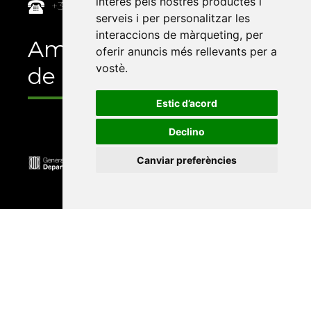
interès pels nostres productes i
+34 964 72 89 93
serveis i per personalitzar les
interaccions de màrqueting
,
per
Amb el suport
oferir anuncis més rellevants per a
vostè
.
de
Estic d’acord
Declino
Canviar preferències
Universitat Abat Oliba CEU
•
Universitat d'Alacant
•
Universitat d'Andorra
•
Universitat Autònoma de
Barcelona
•
Universitat de Barcelona
•
Universitat