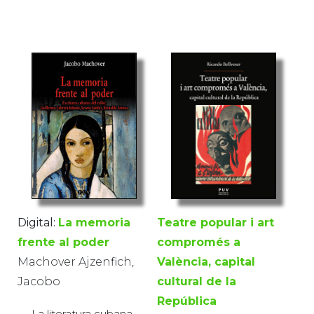
Digital:
La memoria
Teatre popular i art
frente al poder
compromés a
Machover Ajzenfich,
València, capital
Jacobo
cultural de la
República
La literatura cubana