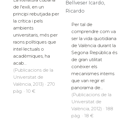
Bellveser Icardo,
de l'exili, en un
Ricardo
principi rebutjada per
la crítica i pels
Per tal de
ambients
comprendre com va
universitaris, més per
ser la vida quotidiana
raons polítiques que
de València durant la
intel·lectuals o
Segona República és
acadèmiques, ha
de gran utilitat
acab...
conèixer els
(Publicacions de la
mecanismes interns
Universitat de
que van regir el
València, 2013) · 270
panorama de...
pàg. · 10 €
(Publicacions de la
Universitat de
València, 2012) · 188
pàg. · 18 €