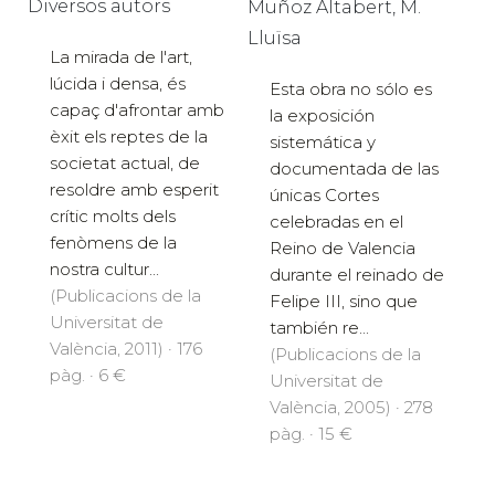
Diversos autors
Muñoz Altabert, M.
Lluïsa
La mirada de l'art,
lúcida i densa, és
Esta obra no sólo es
capaç d'afrontar amb
la exposición
èxit els reptes de la
sistemática y
societat actual, de
documentada de las
resoldre amb esperit
únicas Cortes
crític molts dels
celebradas en el
fenòmens de la
Reino de Valencia
nostra cultur...
durante el reinado de
(Publicacions de la
Felipe III, sino que
Universitat de
también re...
València, 2011) · 176
(Publicacions de la
pàg. · 6 €
Universitat de
València, 2005) · 278
pàg. · 15 €