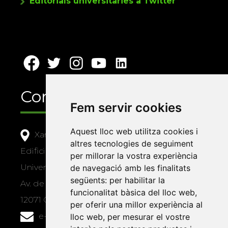
Editorials universitàries a Twitter
Contacte
Fem servir cookies
Aquest lloc web utilitza cookies i
Xarxa Vives d'Universitats
altres tecnologies de seguiment
Edifici Àgora
per millorar la vostra experiència
Universitat Jaume I, local 10
de navegació amb les finalitats
següents:
per habilitar la
Av. de Vicent Sos Baynat, s/n
funcionalitat bàsica del lloc web
,
12071 Castelló de la Plana
per oferir una millor experiència al
e-buc@vives.org
lloc web
,
per mesurar el vostre